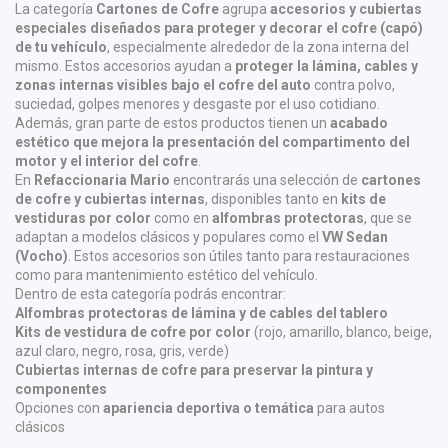
La categoría
Cartones de Cofre
agrupa
accesorios y cubiertas
especiales diseñados para proteger y decorar el cofre (capó)
de tu vehículo
, especialmente alrededor de la zona interna del
mismo. Estos accesorios ayudan a
proteger la lámina, cables y
zonas internas visibles bajo el cofre del auto
contra polvo,
suciedad, golpes menores y desgaste por el uso cotidiano.
Además, gran parte de estos productos tienen un
acabado
estético que mejora la presentación del compartimento del
motor y el interior del cofre
.
En
Refaccionaria Mario
encontrarás una selección de
cartones
de cofre y cubiertas internas
, disponibles tanto en
kits de
vestiduras por color
como en
alfombras protectoras
, que se
adaptan a modelos clásicos y populares como el
VW Sedan
(Vocho)
. Estos accesorios son útiles tanto para restauraciones
como para mantenimiento estético del vehículo.
Dentro de esta categoría podrás encontrar:
Alfombras protectoras de lámina y de cables del tablero
Kits de vestidura de cofre por color
(rojo, amarillo, blanco, beige,
azul claro, negro, rosa, gris, verde)
Cubiertas internas de cofre para preservar la pintura y
componentes
Opciones con
apariencia deportiva o temática
para autos
clásicos