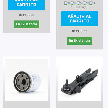
CARRITO
1 Reseña(s)
DETALLES
AÑADIR AL
CARRITO
En Existencia
DETALLES
En Existencia