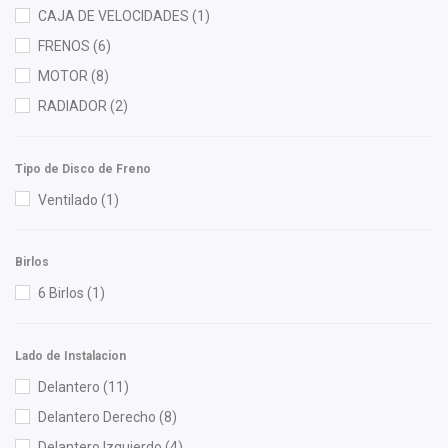
CAJA DE VELOCIDADES
(1)
FPI
(1)
FRENOS
(6)
Fritec
(3)
MOTOR
(8)
Gates
(2)
RADIADOR
(2)
Gonher
(4)
Hella
(1)
Tipo de Disco de Freno
Herta
(2)
Ventilado
(1)
Hitachi
(1)
Injetech
(2)
Birlos
Interfil
(1)
6 Birlos
(1)
ISAKA
(1)
KEM
(1)
Lucid Auto Lamps
(3)
Lado de Instalacion
Lusac
(1)
Delantero
(11)
M Series
(1)
Delantero Derecho
(8)
MOTORFIL
(1)
Delantero Izquierdo
(4)