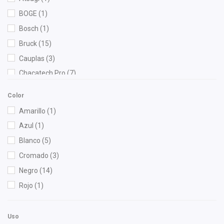
BOGE
(1)
Bosch
(1)
Bruck
(15)
Cauplas
(3)
Chacatech Pro
(7)
Chromite
(1)
Color
Dai
(1)
Amarillo
(1)
DEPO
(6)
Azul
(1)
Diforza
(2)
Blanco
(5)
Dynamik
(1)
Cromado
(3)
Eurofriction
(1)
Negro
(14)
FAG
(1)
Rojo
(1)
Federal Mogul
(1)
Firelok
(1)
Uso
FP
(2)