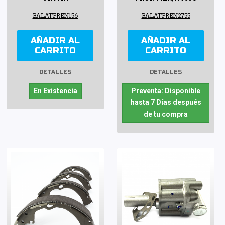
BALATFREN156
BALATFREN2755
AÑADIR AL
AÑADIR AL
CARRITO
CARRITO
DETALLES
DETALLES
En Existencia
Preventa: Disponible
hasta 7 Días después
de tu compra