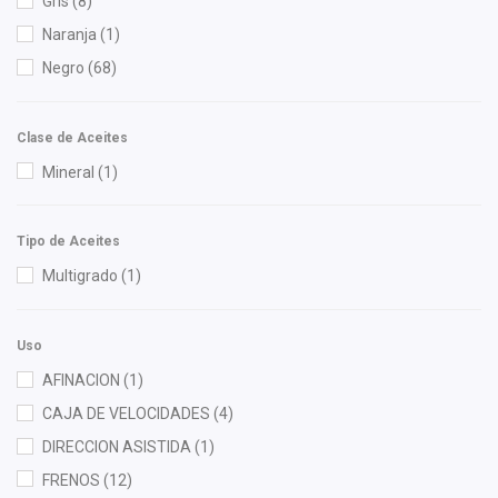
Gris
(8)
Champion
(1)
Naranja
(1)
CIB
(2)
Negro
(68)
Dai
(6)
Delphi
(1)
Clase de Aceites
DEPO
(1)
Mineral
(1)
Diforza
(18)
Firelok
(2)
Tipo de Aceites
Forcetec
(3)
Multigrado
(1)
FP
(1)
Fritec
(3)
Uso
Gates
(5)
AFINACION
(1)
General Motors (Original)
(25)
CAJA DE VELOCIDADES
(4)
Gonher
(2)
DIRECCION ASISTIDA
(1)
HO
(1)
FRENOS
(12)
HUSHAN
(5)