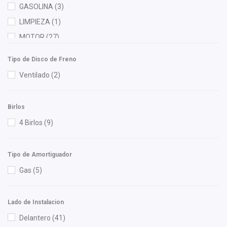
GASOLINA
(3)
Ina
(1)
LIMPIEZA
(1)
Interfil
(2)
MOTOR
(27)
ISAKA
(17)
RADIADOR
(3)
KEM
(1)
Tipo de Disco de Freno
Koreastar
(1)
Ventilado
(2)
Luk
(2)
Master Cut
(1)
Birlos
Mirsa Mikas Infante Ruiz
(4)
4 Birlos
(9)
Moresa
(2)
MTE-THOMSON
(3)
Tipo de Amortiguador
NG
(2)
Gas
(5)
NTN
(1)
OEP
(3)
Lado de Instalacion
Polar
(5)
Delantero
(41)
RACE
(1)