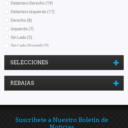
Delantero Derecho
(19)
Raybestos
(1)
Delantero Izquierdo
(17)
Recal
(8)
Derecho
(8)
Rivsa
(1)
Izquierdo
(7)
Sehun
(1)
Sin Lado
(3)
SIMYI
(7)
Sin Lado (Frontal)
(3)
Speedymexx
(19)
Sin Lado (Posterior)
(4)
Superseal
(3)
SELECCIONES
Trasero
(12)
SYD
(8)
Trasero Derecho
(10)
TF Victor
(1)
Trasero Izquierdo
(8)
TomCo
(5)
REBAJAS
Top Engine
(1)
Totalparts
(2)
Unicar
(9)
Uniflow
(1)
Suscríbete a Nuestro Boletín de
Yokomitsu
(31)
Noticias