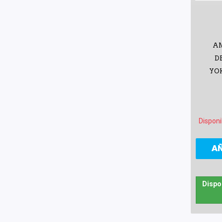
A
D
YO
Disponi
A
Dispo