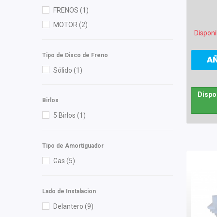
Speedymexx
(11)
FRENOS
(1)
Superseal
(1)
MOTOR
(2)
SYD
(1)
Disponi
Totalparts
(1)
Tipo de Disco de Freno
Wagner
(1)
A
Sólido
(1)
Yokomitsu
(12)
Dispo
Birlos
5 Birlos
(1)
Tipo de Amortiguador
Gas
(5)
Lado de Instalacion
Delantero
(9)