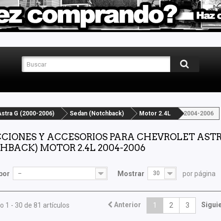
Astra G (2000-2006)
Sedan (Notchback)
Motor 2.4L
2004-2006
CIONES Y ACCESORIOS PARA CHEVROLET ASTRA
HBACK) MOTOR 2.4L 2004-2006
por
--
Mostrar
30
por página
Anterior
Sigui
 1 - 30 de 81 artículos
1
2
3