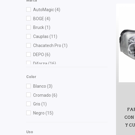
Marca
AutoMagic
(4)
BOGE
(4)
Bruck
(1)
Cauplas
(11)
Chacatech Pro
(1)
DEPO
(6)
Diforza
(16)
Fritec
(1)
Color
Gonher
(2)
Blanco
(3)
Interfil
(1)
Cromado
(6)
OEP
(1)
Gris
(1)
Polar
(2)
FA
Negro
(15)
Pontic
(1)
CON
Y C
Recal
(2)
Uso