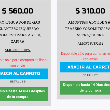
$ 560.00
$ 310.00
MORTIGUADOR DE GAS
AMORTIGUADOR DE G
ELANTERO IZQUIERDO
TRASERO YOKOMITSU P
KOMITSU PARA ASTRA,
ASTRA, ZAFIRA
ZAFIRA
AMORTSUSP2154
AMORTSUSP1897
Disponible sólo para compras e
con envío
ble sólo para compras en línea
con envío
AÑADIR AL CARRI
ÑADIR AL CARRITO
DETALLES
DETALLES
Disponible hasta 14 Días de
de tu compra
nible hasta 14 Días después
de tu compra