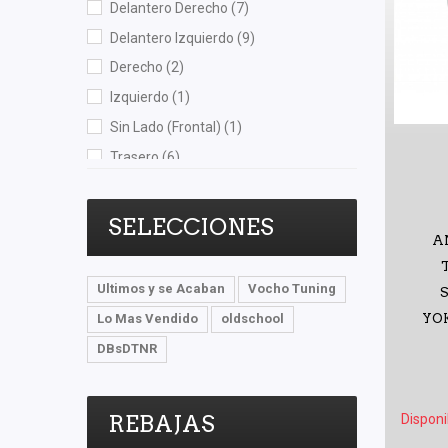
Delantero Derecho
(7)
Delantero Izquierdo
(9)
Derecho
(2)
Izquierdo
(1)
Sin Lado (Frontal)
(1)
Trasero
(6)
Trasero Derecho
(2)
Trasero Izquierdo
(2)
SELECCIONES
A
Ultimos y se Acaban
Vocho Tuning
Lo Mas Vendido
oldschool
YO
DBsDTNR
REBAJAS
Disponi