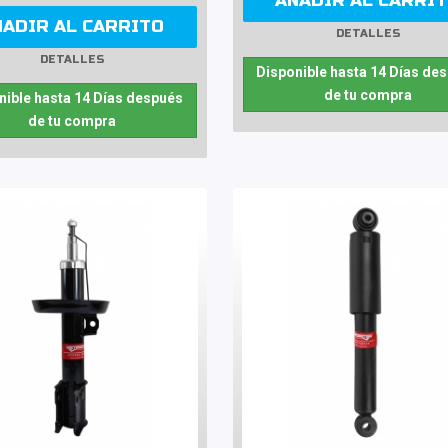
AÑADIR AL CARRI
ÑADIR AL CARRITO
DETALLES
DETALLES
Disponible hasta 14 Días de
de tu compra
nible hasta 14 Días después
de tu compra