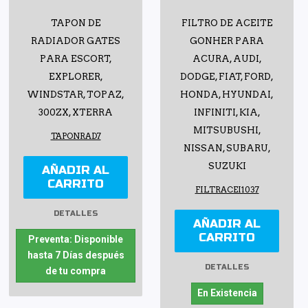
TAPON DE
FILTRO DE ACEITE
RADIADOR GATES
GONHER PARA
PARA ESCORT,
ACURA, AUDI,
EXPLORER,
DODGE, FIAT, FORD,
WINDSTAR, TOPAZ,
HONDA, HYUNDAI,
300ZX, XTERRA
INFINITI, KIA,
MITSUBUSHI,
TAPONRAD7
NISSAN, SUBARU,
SUZUKI
AÑADIR AL
CARRITO
FILTRACEI1037
DETALLES
AÑADIR AL
CARRITO
Preventa: Disponible
hasta 7 Días después
DETALLES
de tu compra
En Existencia