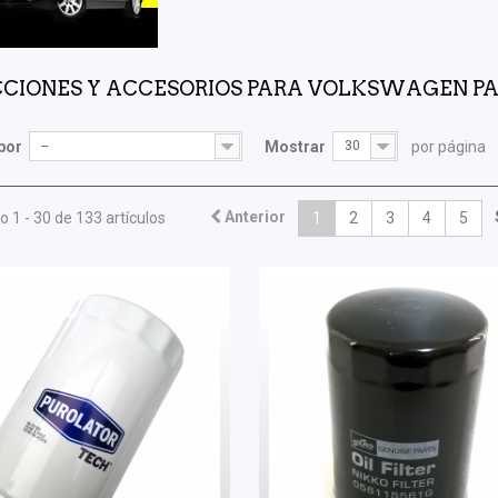
CIONES Y ACCESORIOS PARA VOLKSWAGEN PASS
por
--
Mostrar
30
por página
Anterior
 1 - 30 de 133 artículos
1
2
3
4
5