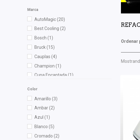
Marca
AutoMagic
(20)
REFAC
Best Cooling
(2)
Bosch
(1)
Ordenar 
Bruck
(15)
Cauplas
(4)
Mostrando
Champion
(1)
Cuna Encantada
(1)
Dai
(2)
Color
DEPO
(3)
Amarillo
(3)
Diforza
(1)
Ambar
(2)
dph
(1)
Azul
(1)
FP
(1)
Blanco
(5)
Fritec
(2)
Cromado
(2)