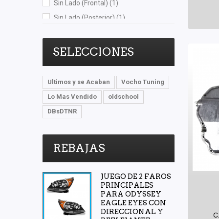
Sin Lado (Frontal)
(1)
Shift It
(5)
Sin Lado (Posterior)
(1)
SYD
(1)
Trasero
(4)
TomCo
(1)
Trasero Derecho
(1)
SELECCIONES
Top Engine
(1)
Trasero Izquierdo
(1)
Totalparts
(1)
Ultimos y se Acaban
Vocho Tuning
Tunix
(1)
Lo Mas Vendido
oldschool
Volkswagen (Original)
(20)
DBsDTNR
Yokomitsu
(4)
REBAJAS
JUEGO DE 2 FAROS
PRINCIPALES
PARA ODYSSEY
EAGLE EYES CON
DIRECCIONAL Y
C