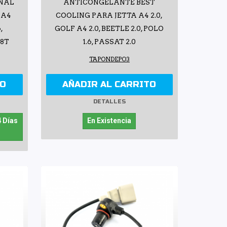
INAL
ANTICONGELANTE BEST
 A4
COOLING PARA JETTA A4 2.0,
,
GOLF A4 2.0, BEETLE 2.0, POLO
.8T
1.6, PASSAT 2.0
TAPONDEPO3
TO
AÑADIR AL CARRITO
DETALLES
4 Días
En Existencia