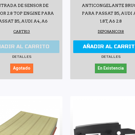
NTRADA DE SENSOR DE
ANTICONGELANTE BRU
R 2.8 TOP ENGINE PARA
PARA PASSAT B5, AUDI 
ASSAT B5, AUDI A4, A6
1.8T, A6 2.8
CARTR13
DEPOSANCO18
ÑADIR AL CARRITO
AÑADIR AL CARRI
DETALLES
DETALLES
Agotado
En Existencia