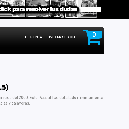
0
TU CUENTA
INICIAR SESIÓN
.5)
 a inicios del 2000. Este Passat fue detallado minimamente
cias y calaveras.