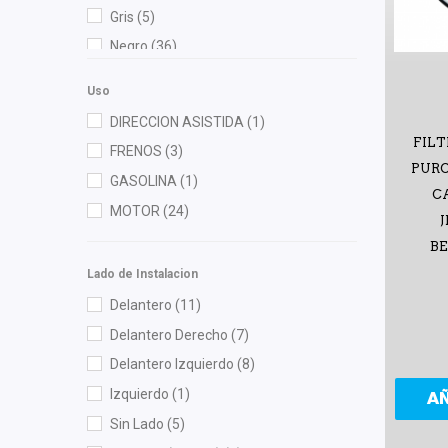
Gates
(2)
Gris
(5)
Gonher
(6)
Negro
(36)
Herta
(1)
HUSHAN
(3)
Uso
M Series
(2)
DIRECCION ASISTIDA
(1)
FILT
Mann Filter
(6)
FRENOS
(3)
PURO
Mirsa Mikas Infante Ruiz
(2)
GASOLINA
(1)
CA
Moresa
(2)
MOTOR
(24)
J
MOTORFIL
(1)
BE
NGK
(1)
Lado de Instalacion
OEP
(2)
Delantero
(11)
Polar
(3)
Delantero Derecho
(7)
Purolator
(1)
Delantero Izquierdo
(8)
RACE
(1)
Izquierdo
(1)
A
Recal
(11)
Sin Lado
(5)
Safety
(1)