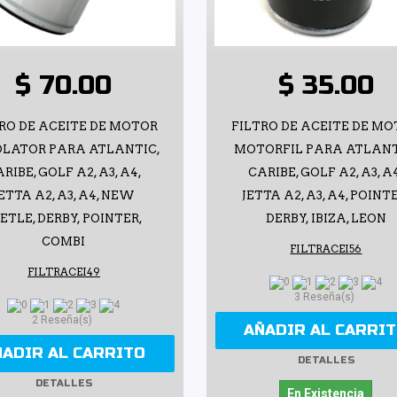
$ 70.00
$ 35.00
RO DE ACEITE DE MOTOR
FILTRO DE ACEITE DE M
LATOR PARA ATLANTIC,
MOTORFIL PARA ATLANT
RIBE, GOLF A2, A3, A4,
CARIBE, GOLF A2, A3, A
ETTA A2, A3, A4, NEW
JETTA A2, A3, A4, POINT
ETLE, DERBY, POINTER,
DERBY, IBIZA, LEON
COMBI
FILTRACEI56
FILTRACEI49
3 Reseña(s)
2 Reseña(s)
AÑADIR AL CARRI
ÑADIR AL CARRITO
DETALLES
DETALLES
En Existencia