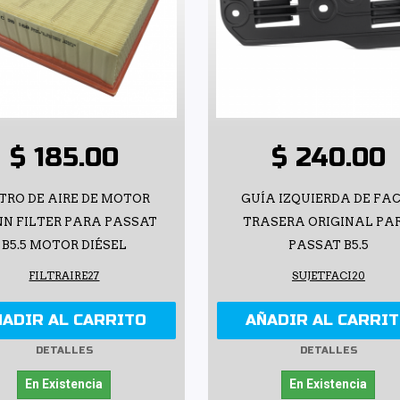
$ 185.00
$ 240.00
LTRO DE AIRE DE MOTOR
GUÍA IZQUIERDA DE FA
N FILTER PARA PASSAT
TRASERA ORIGINAL PA
B5.5 MOTOR DIÉSEL
PASSAT B5.5
FILTRAIRE27
SUJETFACI20
ÑADIR AL CARRITO
AÑADIR AL CARRI
DETALLES
DETALLES
En Existencia
En Existencia