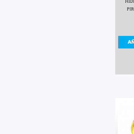
HID
PI
A