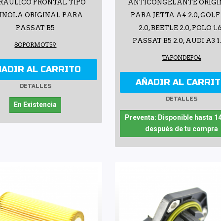
RÁULICO FRONTAL TIPO
ANTICONGELANTE ORIG
RINOLA ORIGINAL PARA
PARA JETTA A4 2.0, GOLF
PASSAT B5
2.0, BEETLE 2.0, POLO 1.6
PASSAT B5 2.0, AUDI A3 1
SOPORMOT59
TAPONDEPO4
ÑADIR AL CARRITO
AÑADIR AL CARRI
DETALLES
DETALLES
En Existencia
Preventa: Disponible hasta 1
después de tu compra