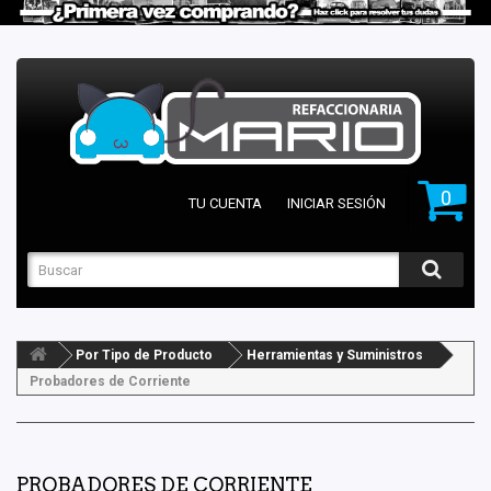
0
TU CUENTA
INICIAR SESIÓN
Por Tipo de Producto
Herramientas y Suministros
Probadores de Corriente
PROBADORES DE CORRIENTE