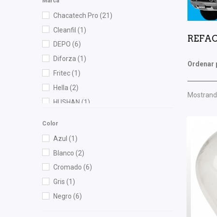
Marca
Chacatech Pro
(21)
Cleanfil
(1)
REFAC
DEPO
(6)
Diforza
(1)
Ordenar 
Fritec
(1)
Hella
(2)
Mostrando
HUSHAN
(1)
Lucid Auto Lamps
(3)
Color
Moresa
(1)
Azul
(1)
NGK
(1)
Blanco
(2)
Nissan (Original)
(1)
Cromado
(6)
Recal
(2)
Gris
(1)
TF Victor
(1)
Negro
(6)
Totalparts
(2)