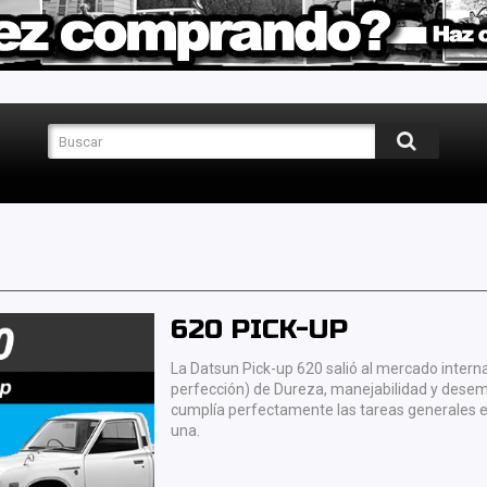
620 PICK-UP
La Datsun Pick-up 620 salió al mercado interna
perfección) de Dureza, manejabilidad y desem
cumplía perfectamente las tareas generales e
una.