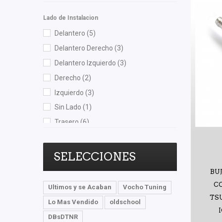
Lado de Instalacion
Delantero
(5)
Delantero Derecho
(3)
Delantero Izquierdo
(3)
Derecho
(2)
Izquierdo
(3)
Sin Lado
(1)
Trasero
(6)
Trasero Derecho
(1)
Trasero Izquierdo
(1)
SELECCIONES
BU
C
Ultimos y se Acaban
Vocho Tuning
TSU
Lo Mas Vendido
oldschool
DBsDTNR