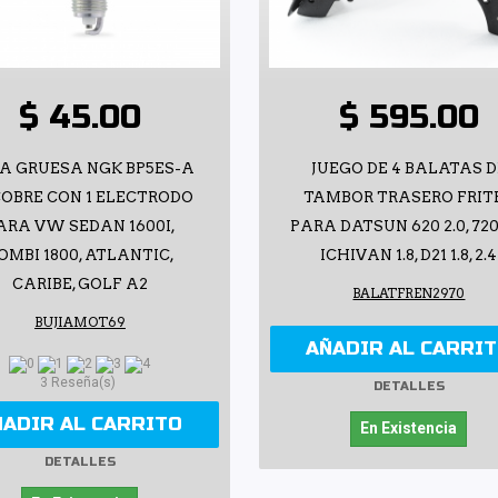
$ 45.00
$ 595.00
ÍA GRUESA NGK BP5ES-A
JUEGO DE 4 BALATAS D
COBRE CON 1 ELECTRODO
TAMBOR TRASERO FRIT
ARA VW SEDAN 1600I,
PARA DATSUN 620 2.0, 720 
OMBI 1800, ATLANTIC,
ICHIVAN 1.8, D21 1.8, 2.4
CARIBE, GOLF A2
BALATFREN2970
BUJIAMOT69
AÑADIR AL CARRI
3 Reseña(s)
DETALLES
ÑADIR AL CARRITO
En Existencia
DETALLES