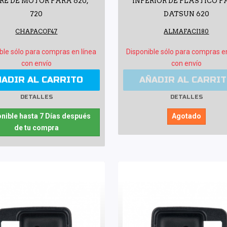
RE DE MOTOR PARA 620,
INFERIOR DE PLÁSTICO 
720
DATSUN 620
CHAPACOF47
ALMAFACI180
ble sólo para compras en línea
Disponible sólo para compras e
con envío
con envío
ÑADIR AL CARRITO
AÑADIR AL CARRI
DETALLES
DETALLES
nible hasta 7 Días después
Agotado
de tu compra