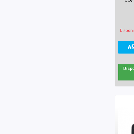
COF
Disponi
A
Dispo