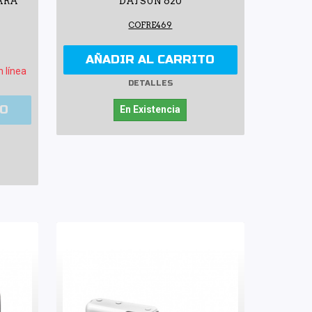
PARA
DATSUN 620
COFRE469
AÑADIR AL CARRITO
n línea
DETALLES
TO
En Existencia