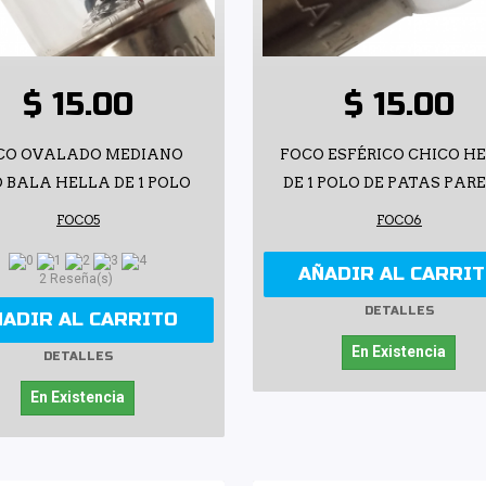
$ 15.00
$ 15.00
CO OVALADO MEDIANO
FOCO ESFÉRICO CHICO H
O BALA HELLA DE 1 POLO
DE 1 POLO DE PATAS PAR
FOCO5
FOCO6
AÑADIR AL CARRI
2 Reseña(s)
DETALLES
ÑADIR AL CARRITO
En Existencia
DETALLES
En Existencia