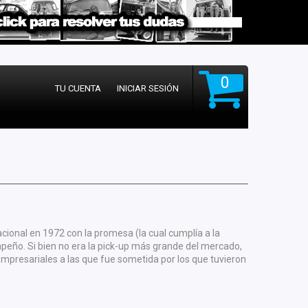
0
TU CUENTA
INICIAR SESIÓN
cional en 1972 con la promesa (la cual cumplía a la
peño. Si bien no era la pick-up más grande del mercado,
mpresariales a las que fue sometida por los que tuvieron