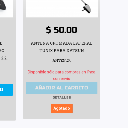
$ 50.00
E
ANTENA CROMADA LATERAL
EC
TUNIX PARA DATSUN
2.2,
ANTEN124
Disponible sólo para compras en línea
con envío
AÑADIR AL CARRITO
TO
DETALLES
Agotado