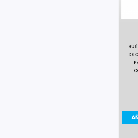
BUJ
DE 
P
C
A