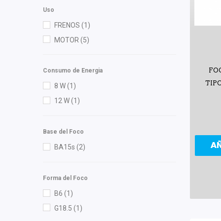
Tunix
(1)
Uso
FRENOS
(1)
MOTOR
(5)
FO
Consumo de Energia
TIP
8 W
(1)
12 W
(1)
Base del Foco
A
BA15s
(2)
Forma del Foco
B6
(1)
G18.5
(1)