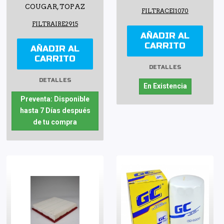
COUGAR, TOPAZ
FILTRACEI1070
FILTRAIRE2915
AÑADIR AL
CARRITO
AÑADIR AL
CARRITO
DETALLES
DETALLES
En Existencia
Preventa: Disponible
hasta 7 Días después
de tu compra