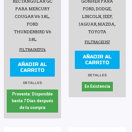
RECTANGULAR GC
GONHER PARA
PARA MERCURY
FORD, DODGE,
COUGAR V6 3.8L,
LINCOLN, JEEP,
FORD
JAGUAR, MAZDA,
THUNDERBIRD V6
TOYOTA
3.8L
FILTRACEI357
FILTRAIRE7174
AÑADIR AL
CARRITO
AÑADIR AL
CARRITO
DETALLES
DETALLES
En Existencia
Preventa: Disponible
hasta 7 Días después
de tu compra