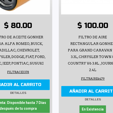
$ 80.00
$ 100.00
TRO DE ACEITE GONHER
FILTRO DE AIRE
A ALFA ROMEO, BUICK,
RECTANGULAR GONHE
ADILLAC, CHEVROLET,
PARA GRAND CARAVAN
SLER, DODGE, FIAT, FORD,
3.3L, CHRYSLER TOWN 
, JEEP, PONTIAC, SUSUKI
COUNTRY V6 3.8L , JOUR
2.4L
FILTRACEI378
FILTRAIRE4479
ÑADIR AL CARRITO
AÑADIR AL CARRI
DETALLES
DETALLES
nta: Disponible hasta 7 Días
después de tu compra
En Existencia