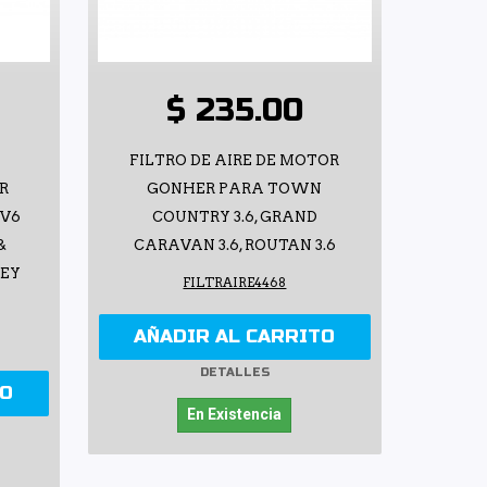
$ 235.00
FILTRO DE AIRE DE MOTOR
R
GONHER PARA TOWN
 V6
COUNTRY 3.6, GRAND
&
CARAVAN 3.6, ROUTAN 3.6
NEY
FILTRAIRE4468
AÑADIR AL CARRITO
DETALLES
TO
En Existencia