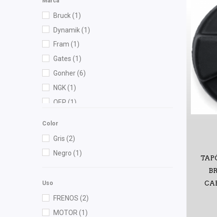
Marca
Bruck
(1)
Dynamik
(1)
Fram
(1)
Gates
(1)
Gonher
(6)
NGK
(1)
OEP
(1)
SYD
(2)
Color
Volkswagen (Original)
(1)
Gris
(2)
Negro
(1)
TAP
B
CAR
Uso
FRENOS
(2)
MOTOR
(1)