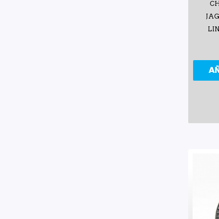
CH
JAG
LI
A