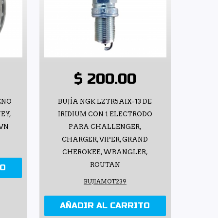
$ 200.00
ENO
BUJÍA NGK LZTR5AIX-13 DE
EY,
IRIDIUM CON 1 ELECTRODO
AVN
PARA CHALLENGER,
CHARGER, VIPER, GRAND
CHEROKEE, WRANGLER,
ROUTAN
TO
BUJIAMOT239
AÑADIR AL CARRITO