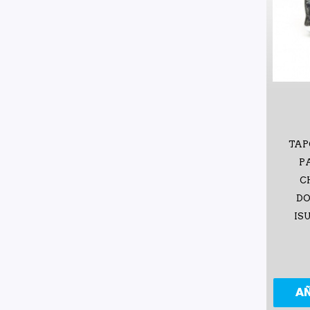
TAP
P
C
DO
ISU
A