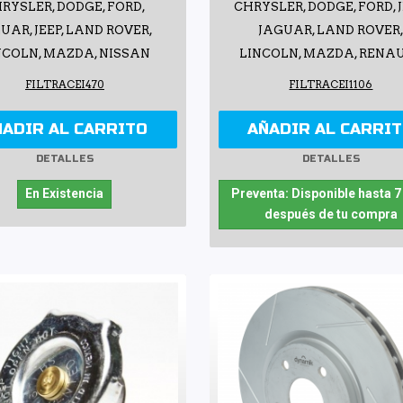
RYSLER, DODGE, FORD,
CHRYSLER, DODGE, FORD, J
UAR, JEEP, LAND ROVER,
JAGUAR, LAND ROVER
NCOLN, MAZDA, NISSAN
LINCOLN, MAZDA, RENA
FILTRACEI470
FILTRACEI1106
ÑADIR AL CARRITO
AÑADIR AL CARRI
DETALLES
DETALLES
En Existencia
Preventa: Disponible hasta 7
después de tu compra