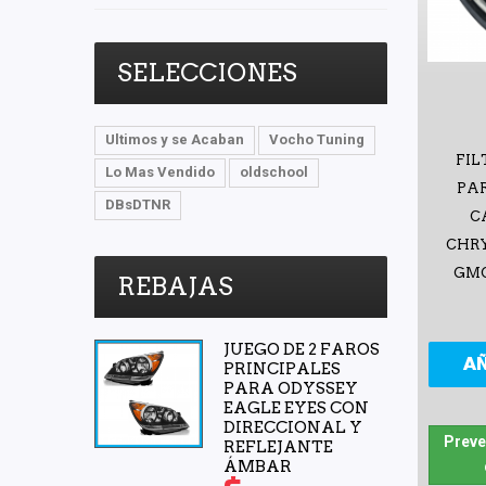
SELECCIONES
Ultimos y se Acaban
Vocho Tuning
FIL
Lo Mas Vendido
oldschool
PAR
DBsDTNR
C
CHRY
GMC
REBAJAS
JUEGO DE 2 FAROS
A
PRINCIPALES
PARA ODYSSEY
EAGLE EYES CON
DIRECCIONAL Y
Preve
REFLEJANTE
ÁMBAR