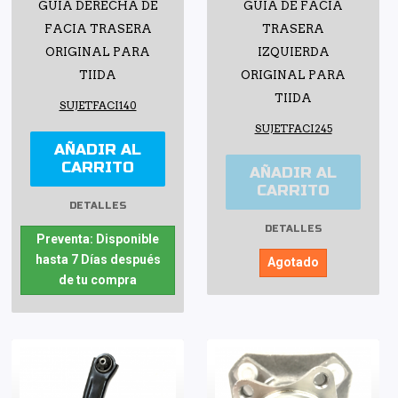
GUÍA DERECHA DE
GUÍA DE FACIA
FACIA TRASERA
TRASERA
ORIGINAL PARA
IZQUIERDA
TIIDA
ORIGINAL PARA
TIIDA
SUJETFACI140
SUJETFACI245
AÑADIR AL
CARRITO
AÑADIR AL
CARRITO
DETALLES
DETALLES
Preventa: Disponible
hasta 7 Días después
Agotado
de tu compra