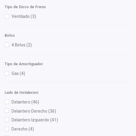
KYB
(1)
Tipo de Disco de Freno
Moresa
(2)
Ventilado
(3)
MOTORFIL
(2)
NGK
(3)
Birlos
Nissan (Original)
(15)
4 Birlos
(2)
NSB
(1)
OEP
(2)
Tipo de Amortiguador
Perfection
(1)
Gas
(4)
Polar
(3)
Purolator
(1)
Lado de Instalacion
RASA
(1)
Delantero
(46)
Recal
(22)
Delantero Derecho
(36)
Safety
(11)
Delantero Izquierdo
(41)
Scuda
(1)
Derecho
(4)
Sehun
(2)