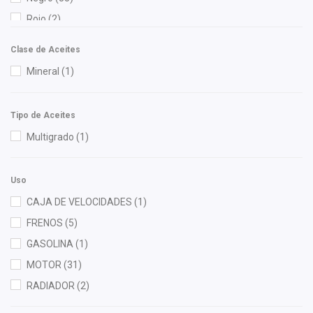
DGCG
(1)
Rojo
(2)
Diforza
(24)
FP
(3)
Clase de Aceites
FPI
(2)
Mineral
(1)
Fritec
(3)
Gates
(3)
Tipo de Aceites
Gogo Parts
(2)
Multigrado
(1)
Gonher
(5)
Good Go
(2)
Uso
Hella
(1)
CAJA DE VELOCIDADES
(1)
HUSHAN
(6)
FRENOS
(5)
Injetech
(1)
GASOLINA
(1)
Interfil
(2)
MOTOR
(31)
ISAKA
(11)
RADIADOR
(2)
KEM
(1)