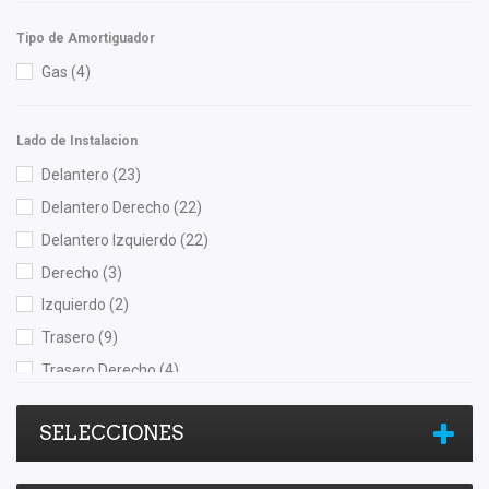
Sachs
(1)
Tong Yang
(1)
Tipo de Amortiguador
YCC
(3)
Gas
(4)
Yokomitsu
(11)
Lado de Instalacion
Delantero
(23)
Delantero Derecho
(22)
Delantero Izquierdo
(22)
Derecho
(3)
Izquierdo
(2)
Trasero
(9)
Trasero Derecho
(4)
Trasero Izquierdo
(3)
SELECCIONES