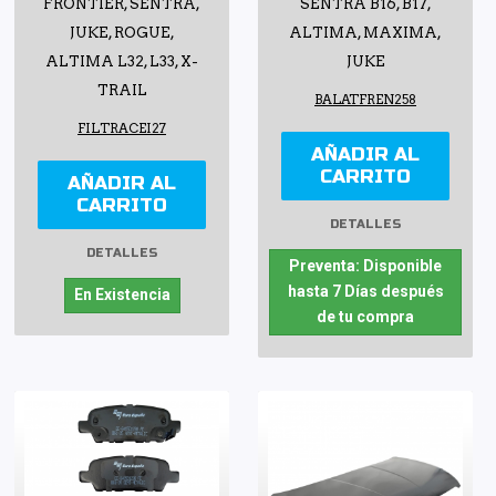
FRONTIER, SENTRA,
SENTRA B16, B17,
JUKE, ROGUE,
ALTIMA, MAXIMA,
ALTIMA L32, L33, X-
JUKE
TRAIL
BALATFREN258
FILTRACEI27
AÑADIR AL
CARRITO
AÑADIR AL
CARRITO
DETALLES
DETALLES
Preventa: Disponible
hasta 7 Días después
En Existencia
de tu compra