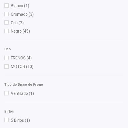
Eagle Eyes
(2)
Blanco
(1)
Euroespaña
(1)
Cromado
(3)
Fritec
(7)
Gris
(2)
Gonher
(10)
Negro
(45)
Interfil
(1)
ISAKA
(5)
Uso
KEM
(3)
FRENOS
(4)
Mahle
(1)
MOTOR
(10)
MOTORFIL
(1)
NGK
(3)
Tipo de Disco de Freno
Nissan (Original)
(3)
Ventilado
(1)
OTN
(2)
Polar
(2)
Birlos
Purolator
(1)
5 Birlos
(1)
Recal
(3)