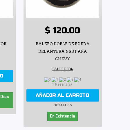
$ 120.00
TOR
BALERO DOBLE DE RUEDA
DELANTERA NSB PARA
CHEVY
BALERUED4
TO
1 Reseña(s)
AÑADIR AL CARRITO
 Días
DETALLES
En Existencia