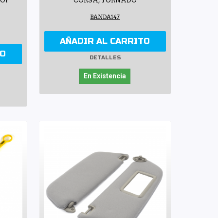
TOP
CORSA, TORNADO
BANDA147
AÑADIR AL CARRITO
TO
DETALLES
En Existencia