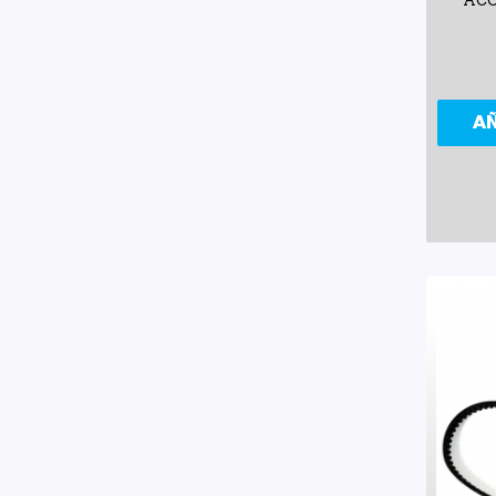
ACO
A