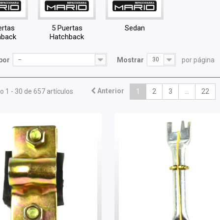
ertas
5 Puertas
Sedan
hback
Hatchback
por
--
Mostrar
30
por página
Anterior
 1 - 30 de 657 artículos
1
2
3
...
22