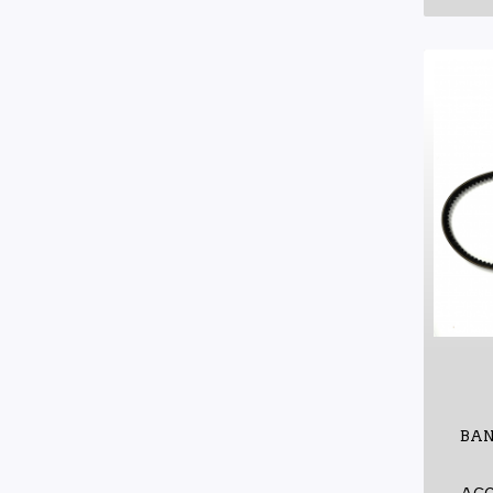
Totalparts
(1)
Tunix
(9)
Unicar
(5)
Valeo
(3)
Voltmax
(2)
Wagner
(1)
Yokomitsu
(38)
BAN