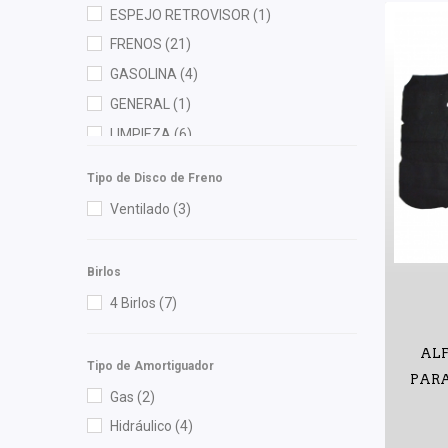
ESPEJO RETROVISOR
(1)
Good Go
(1)
FRENOS
(21)
Hella
(5)
GASOLINA
(4)
Herta
(3)
GENERAL
(1)
High Filter
(1)
LIMPIEZA
(6)
HO
(1)
MOTOR
(75)
HUSHAN
(2)
Tipo de Disco de Freno
RADIADOR
(4)
Ina
(1)
Ventilado
(3)
Injetech
(1)
Interfil
(2)
Birlos
ISAKA
(9)
4 Birlos
(7)
K'nadian
(1)
ALF
KEM
(1)
Tipo de Amortiguador
PARA
Lusac
(1)
Gas
(2)
M Series
(3)
Hidráulico
(4)
Meistersatz
(1)