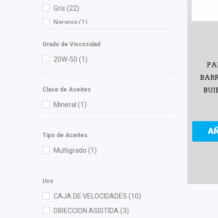
Chacatech Pro
(20)
Gris
(22)
Chromite
(3)
Naranja
(1)
Contitech
(4)
Negro
(184)
Cuna Encantada
(1)
Grado de Viscosidad
Rojo
(2)
Dai
(9)
20W-50
(1)
PA
Verde
(2)
DEPO
(16)
BARR
Diforza
(26)
Clase de Aceites
BUJ
dph
(1)
Mineral
(1)
EGP
(2)
A
Federal Mogul
(1)
Tipo de Aceites
FP
(2)
Multigrado
(1)
Fritec
(4)
Gates
(2)
Uso
General Motors (Original)
(46)
CAJA DE VELOCIDADES
(10)
Gogo Parts
(1)
DIRECCION ASISTIDA
(3)
Gonher
(6)