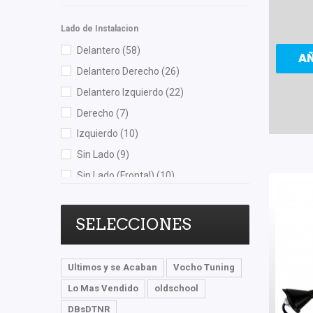
Miller
(1)
Lado de Instalacion
Mirsa Mikas Infante Ruiz
(1)
Delantero
(58)
A
Moresa
(3)
Delantero Derecho
(26)
MOTORFIL
(1)
Delantero Izquierdo
(22)
MTE-THOMSON
(3)
Derecho
(7)
NG
(3)
Izquierdo
(10)
NGK
(2)
Sin Lado
(9)
Nikko
(1)
Sin Lado (Frontal)
(10)
NSB
(4)
Sin Lado (Posterior)
(4)
OEP
(16)
Trasero
(35)
SELECCIONES
Polar
(5)
Trasero Derecho
(16)
Pontic
(2)
Trasero Izquierdo
(18)
Ultimos y se Acaban
Vocho Tuning
Purolator
(1)
Lo Mas Vendido
oldschool
Quezada
(3)
DBsDTNR
Recal
(89)