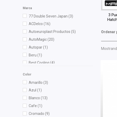
Marca
3 Pu
77 Double Seven Japan
(3)
Hatc
ACDelco
(16)
Autoeuroplast Productos
(5)
Ordenar 
AutoMagic
(20)
Autopar
(1)
Mostrando
Beru
(1)
Best Cooling
(4)
BOGE
(3)
Color
Bosch
(7)
Amarillo
(3)
Brembo
(3)
Azul
(1)
Bruck
(55)
Blanco
(13)
Cahsa
(6)
Cafe
(1)
Cauplas
(44)
Cromado
(9)