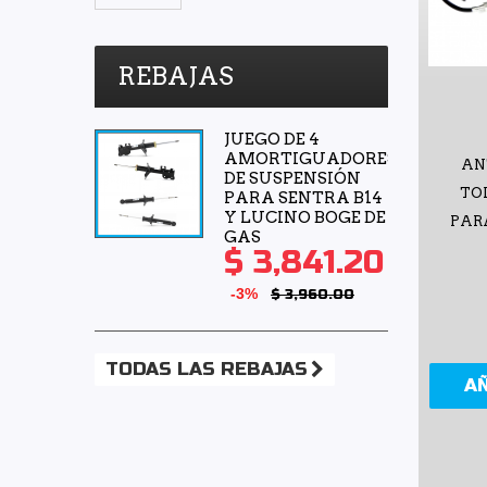
Rivsa
(1)
Safety
(7)
REBAJAS
Scuda
(1)
Sehun
(1)
JUEGO DE 4
AMORTIGUADORES
Shift It
(2)
AN
DE SUSPENSIÓN
SIMYI
(4)
TO
PARA SENTRA B14
Y LUCINO BOGE DE
PARA
SKF
(1)
GAS
$ 3,841.20
Speedymexx
(64)
Superseal
(5)
-3%
$ 3,960.00
SYD
(7)
TF Victor
(5)
TODAS LAS REBAJAS
A
TMK
(1)
TomCo
(6)
Top Engine
(5)
Top View Premium
(3)