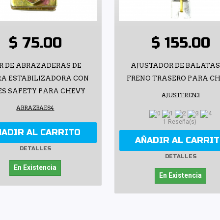
$ 75.00
$ 155.00
R DE ABRAZADERAS DE
AJUSTADOR DE BALATAS
A ESTABILIZADORA CON
FRENO TRASERO PARA C
ES SAFETY PARA CHEVY
AJUSTFREN3
ABRAZBAES4
1 Reseña(s)
ÑADIR AL CARRITO
AÑADIR AL CARRI
DETALLES
DETALLES
En Existencia
En Existencia