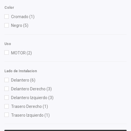
Gates
(2)
Color
Gonher
(9)
Cromado
(1)
OEP
(1)
Negro
(5)
Shift It
(3)
Totalparts
(1)
Uso
Wagner
(1)
MOTOR
(2)
Lado de Instalacion
Delantero
(6)
Delantero Derecho
(3)
Delantero Izquierdo
(3)
Trasero Derecho
(1)
Trasero Izquierdo
(1)