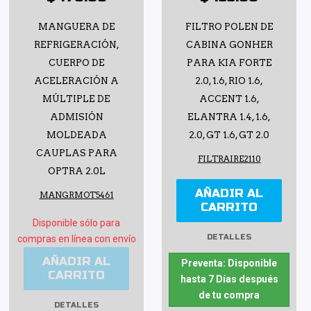
MANGUERA DE
FILTRO POLEN DE
REFRIGERACIÓN,
CABINA GONHER
CUERPO DE
PARA KIA FORTE
ACELERACIÓN A
2.0, 1.6, RIO 1.6,
MÚLTIPLE DE
ACCENT 1.6,
ADMISIÓN
ELANTRA 1.4, 1.6,
MOLDEADA
2.0, GT 1.6, GT 2.0
CAUPLAS PARA
FILTRAIRE2110
OPTRA 2.0L
AÑADIR AL
MANGRMOT5461
CARRITO
Disponible sólo para
DETALLES
compras en línea con envío
AÑADIR AL
Preventa: Disponible
CARRITO
hasta 7 Días después
de tu compra
DETALLES