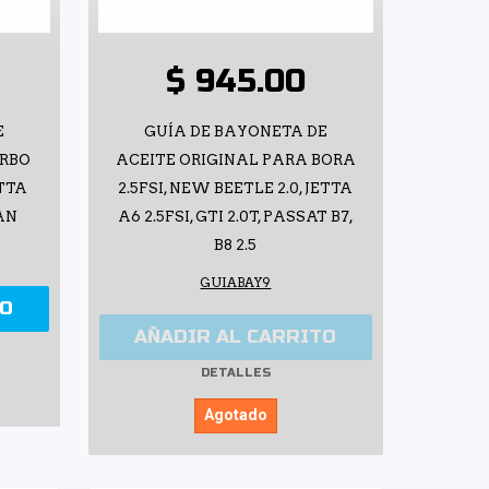
$ 945.00
E
GUÍA DE BAYONETA DE
URBO
ACEITE ORIGINAL PARA BORA
TTA
2.5FSI, NEW BEETLE 2.0, JETTA
AN
A6 2.5FSI, GTI 2.0T, PASSAT B7,
B8 2.5
GUIABAY9
TO
AÑADIR AL CARRITO
DETALLES
Agotado