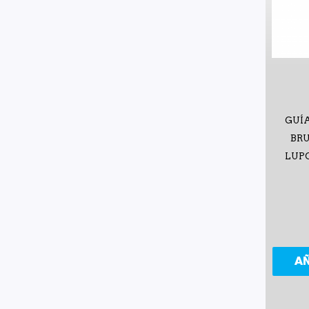
GUÍ
BRU
LUPO
A