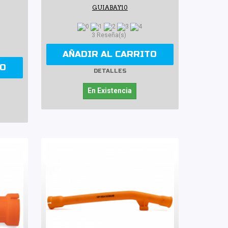
GUIABAY10
3 Reseña(s)
AÑADIR AL CARRITO
TO
DETALLES
En Existencia