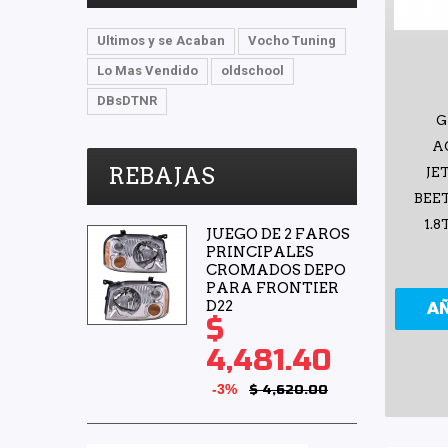
Ultimos y se Acaban
Vocho Tuning
Lo Mas Vendido
oldschool
DBsDTNR
G
A
REBAJAS
JE
BEET
1.8
JUEGO DE 2 FAROS
PRINCIPALES
CROMADOS DEPO
PARA FRONTIER
D22
A
$
4,481.40
-3%
$ 4,620.00