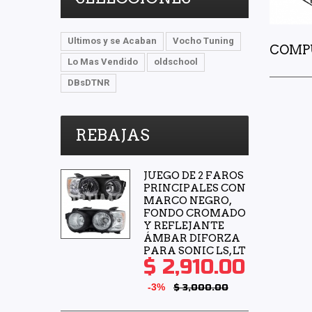
Ultimos y se Acaban
Vocho Tuning
COMP
Lo Mas Vendido
oldschool
DBsDTNR
REBAJAS
JUEGO DE 2 FAROS
PRINCIPALES CON
MARCO NEGRO,
FONDO CROMADO
Y REFLEJANTE
ÁMBAR DIFORZA
PARA SONIC LS, LT
$ 2,910.00
-3%
$ 3,000.00