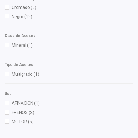
Fritec
(2)
Cromado
(5)
General Motors (Original)
(7)
Negro
(19)
Gonher
(9)
HUSHAN
(4)
Clase de Aceites
ISAKA
(2)
Mineral
(1)
Mahle
(1)
MTE-THOMSON
(1)
Tipo de Aceites
NGK
(2)
Multigrado
(1)
Polar
(3)
Shift It
(1)
Uso
Speedymexx
(29)
AFINACION
(1)
TomCo
(1)
FRENOS
(2)
Totalparts
(1)
MOTOR
(6)
Yokomitsu
(8)