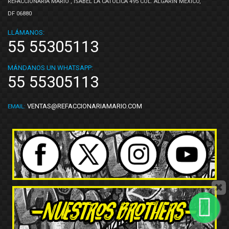
REFACCIONARIA MARIO , ISABEL LA CATOLICA 495 COL. ALGARÍN MEXICO,
DF 06880
LLÁMANOS:
55 55305113
MÁNDANOS UN WHATSAPP:
55 55305113
VENTAS@REFACCIONARIAMARIO.COM
EMAIL: