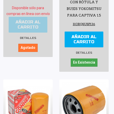
CON RÓTULA Y
Disponible sólo para
BUJES YOKOMITSU
compras en línea con envío
PARA CAPTIVA 1.5
AÑADIR AL
HORQSUSP136
CARRITO
AÑADIR AL
DETALLES
CARRITO
Agotado
DETALLES
En Existencia