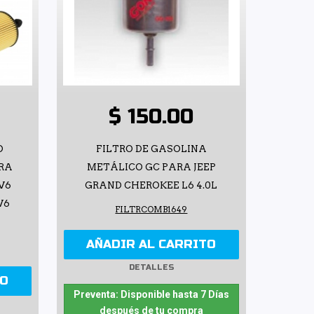
$ 150.00
O
FILTRO DE GASOLINA
RA
METÁLICO GC PARA JEEP
V6
GRAND CHEROKEE L6 4.0L
V6
FILTRCOMB1649
AÑADIR AL CARRITO
DETALLES
TO
Preventa: Disponible hasta 7 Días
después de tu compra