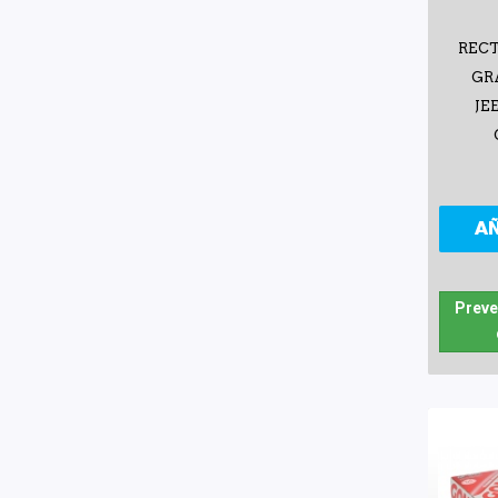
REC
GR
JE
A
Preve