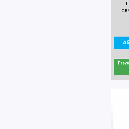
F
GRA
A
Preve