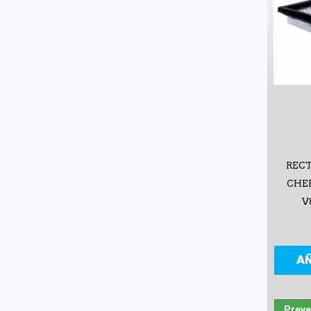
REC
CHER
V
A
Preve