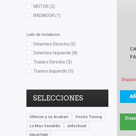
Shift It
(3)
MOTOR
(2)
Totalparts
(1)
RADIADOR
(1)
Lado de Instalacion
Delantero Derecho
(5)
CA
Delantero Izquierdo
(8)
PA
Trasero Derecho
(3)
Trasero Izquierdo
(5)
Disponi
A
SELECCIONES
Ultimos y se Acaban
Vocho Tuning
Dispo
Lo Mas Vendido
oldschool
DBsDTNR