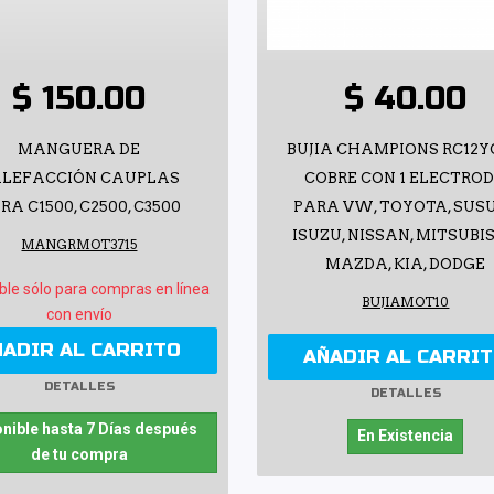
$ 150.00
$ 40.00
MANGUERA DE
BUJIA CHAMPIONS RC12Y
LEFACCIÓN CAUPLAS
COBRE CON 1 ELECTRO
RA C1500, C2500, C3500
PARA VW, TOYOTA, SUSU
ISUZU, NISSAN, MITSUBIS
MANGRMOT3715
MAZDA, KIA, DODGE
ble sólo para compras en línea
BUJIAMOT10
con envío
ÑADIR AL CARRITO
AÑADIR AL CARRI
DETALLES
DETALLES
nible hasta 7 Días después
En Existencia
de tu compra