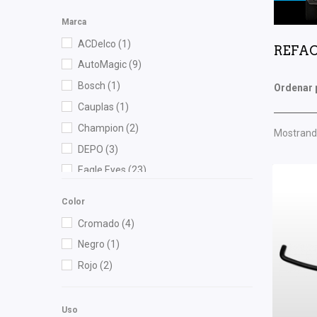
Marca
ACDelco
(1)
REFAC
AutoMagic
(9)
Bosch
(1)
Ordenar 
Cauplas
(1)
Champion
(2)
Mostrando
DEPO
(3)
Eagle Eyes
(23)
Fram
(1)
Color
Gates
(1)
Cromado
(4)
Gonher
(29)
Negro
(1)
Interfil
(1)
Rojo
(2)
KEM
(1)
NGK
(1)
Uso