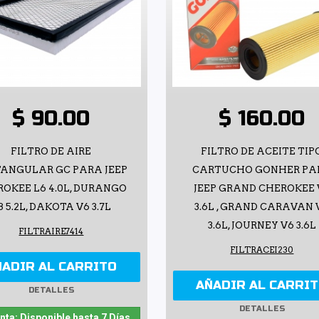
$ 90.00
$ 160.00
FILTRO DE AIRE
FILTRO DE ACEITE TIP
TANGULAR GC PARA JEEP
CARTUCHO GONHER PA
OKEE L6 4.0L, DURANGO
JEEP GRAND CHEROKEE 
8 5.2L, DAKOTA V6 3.7L
3.6L , GRAND CARAVAN 
3.6L, JOURNEY V6 3.6L
FILTRAIRE7414
FILTRACEI230
ÑADIR AL CARRITO
AÑADIR AL CARRI
DETALLES
DETALLES
nta: Disponible hasta 7 Días