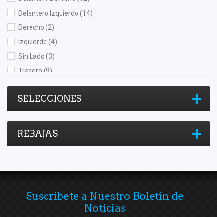
MOTORFIL
(1)
Delantero Izquierdo
(14)
NGK
(3)
Derecho
(2)
Nikko
(3)
Izquierdo
(4)
Nissan (Original)
(10)
Sin Lado
(3)
NSB
(2)
Trasero
(9)
OEP
(2)
Trasero Derecho
(2)
Perfection
(1)
SELECCIONES
Trasero Izquierdo
(2)
Polar
(8)
Recal
(20)
REBAJAS
Rivsa
(1)
Rotek
(1)
Safety
(3)
Shift It
(3)
Speedymexx
(1)
Suscríbete a Nuestro Boletín de
Superseal
(4)
Noticias