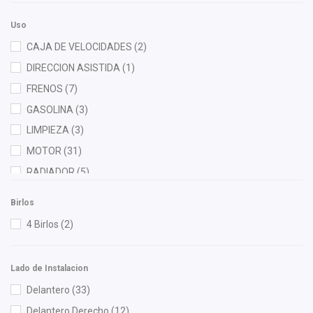
DEPO
(9)
Rojo
(1)
Diforza
(9)
Uso
FP
(2)
CAJA DE VELOCIDADES
(2)
Fritec
(4)
DIRECCION ASISTIDA
(1)
Gates
(1)
FRENOS
(7)
Gogo Parts
(1)
GASOLINA
(3)
Gonher
(4)
LIMPIEZA
(3)
Hella
(3)
MOTOR
(31)
Herta
(2)
RADIADOR
(5)
HUSHAN
(2)
Birlos
Injetech
(5)
4 Birlos
(2)
ISAKA
(9)
KEM
(3)
Lado de Instalacion
Luk
(1)
Delantero
(33)
Moresa
(1)
Delantero Derecho
(12)