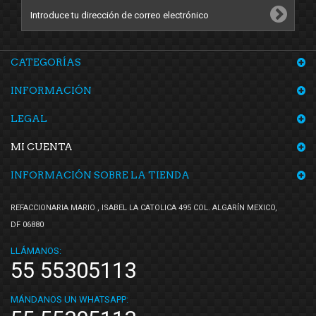
SYD
(1)
TF Victor
(1)
Top Engine
(4)
CATEGORÍAS
Totalparts
(5)
Tsubakimoto Chain Co.
(1)
INFORMACIÓN
Tunix
(1)
LEGAL
Unicar
(3)
MI CUENTA
Voltmax
(2)
YCC
(1)
INFORMACIÓN SOBRE LA TIENDA
Yokomitsu
(21)
REFACCIONARIA MARIO , ISABEL LA CATOLICA 495 COL. ALGARÍN MEXICO,
YYM
(3)
DF 06880
LLÁMANOS:
55 55305113
MÁNDANOS UN WHATSAPP: