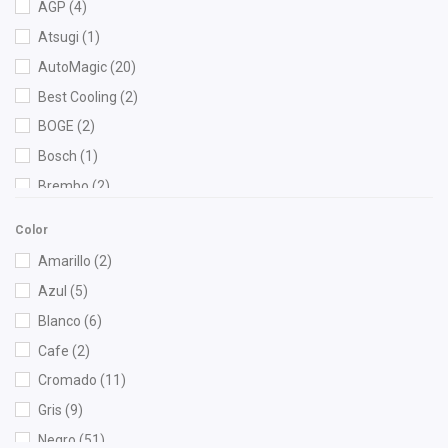
AGP
(4)
Atsugi
(1)
AutoMagic
(20)
Best Cooling
(2)
BOGE
(2)
Bosch
(1)
Brembo
(2)
Bruck
(21)
Color
Cablex
(1)
Amarillo
(2)
Cahsa
(1)
Azul
(5)
Cauplas
(15)
Blanco
(6)
Century
(1)
Cafe
(2)
Chacatech Pro
(46)
Cromado
(11)
Champion
(1)
Gris
(9)
Denso
(1)
Negro
(51)