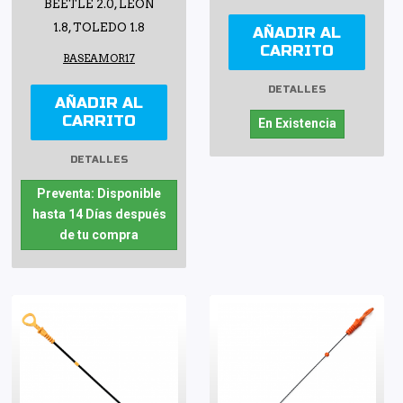
BEETLE 2.0, LEON
1.8, TOLEDO 1.8
AÑADIR AL
CARRITO
BASEAMOR17
DETALLES
AÑADIR AL
CARRITO
En Existencia
DETALLES
Preventa: Disponible
hasta 14 Días después
de tu compra