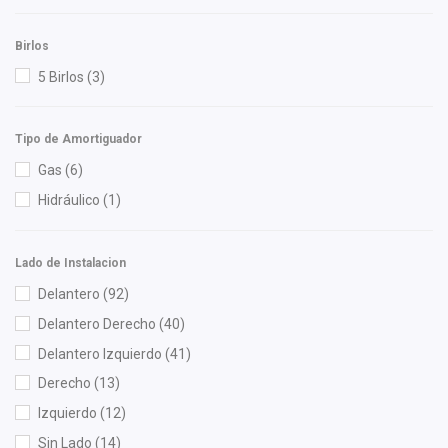
Luk
(2)
M Series
(5)
Birlos
Mann Filter
(7)
5 Birlos
(3)
Master Cut
(1)
Meistersatz
(1)
Tipo de Amortiguador
Miller
(1)
Gas
(6)
Mirsa Mikas Infante Ruiz
(2)
Hidráulico
(1)
MOOG
(1)
Moresa
(3)
Lado de Instalacion
MOTORFIL
(1)
Delantero
(92)
MTE-THOMSON
(2)
Delantero Derecho
(40)
NGK
(6)
Delantero Izquierdo
(41)
Nikko
(3)
Derecho
(13)
NSB
(5)
Izquierdo
(12)
OEP
(21)
Sin Lado
(14)