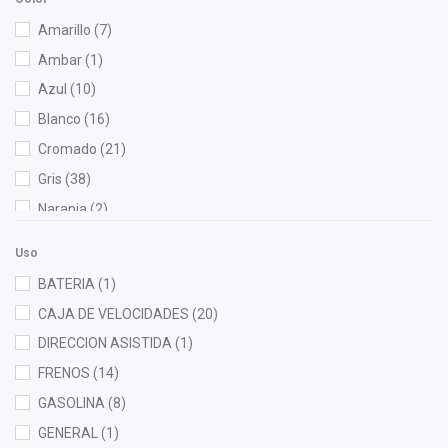
BOGE
(3)
Amarillo
(7)
Bosch
(8)
Ambar
(1)
Brembo
(2)
Azul
(10)
Bruck
(127)
Blanco
(16)
Cahsa
(1)
Cromado
(21)
Cauplas
(33)
Gris
(38)
Chacatech Pro
(8)
Naranja
(2)
Contitech
(1)
Negro
(260)
Cuna Encantada
(1)
Uso
Rojo
(2)
Dai
(8)
BATERIA
(1)
Verde
(6)
Denso
(1)
CAJA DE VELOCIDADES
(20)
DEPO
(20)
DIRECCION ASISTIDA
(1)
Diforza
(39)
FRENOS
(14)
Dynamik
(1)
GASOLINA
(8)
Euroespaña
(2)
GENERAL
(1)