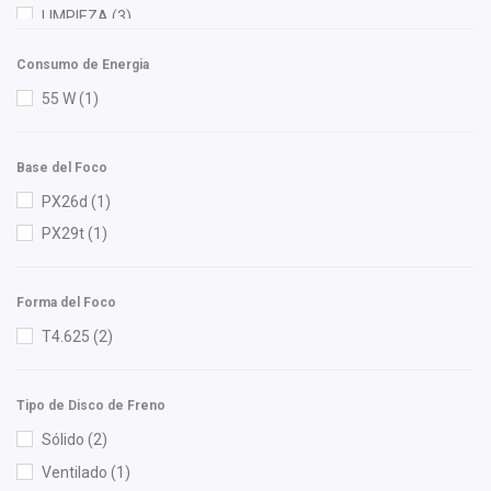
FAG
(1)
LIMPIEZA
(3)
Febi
(4)
MOTOR
(127)
Consumo de Energia
FP
(2)
RADIADOR
(9)
55 W
(1)
Fritec
(6)
Gates
(4)
Base del Foco
Gonher
(12)
PX26d
(1)
Hella
(7)
PX29t
(1)
Herta
(7)
HUSHAN
(4)
Forma del Foco
Ina
(1)
T4.625
(2)
Ingel
(1)
Injetech
(11)
Interfil
(1)
Tipo de Disco de Freno
ISAKA
(10)
Sólido
(2)
Kuhn
(1)
Ventilado
(1)