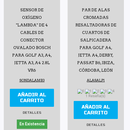
SENSOR DE
PAR DE ALAS
OXÍGENO
CROMADAS
"LAMBDA" DE 4
RESALTADORAS DE
CABLES DE
CUARTOS DE
CONECTOR
SALPICADERA
OVALADO BOSCH
PARA GOLF A4,
PARA GOLF A3, A4,
JETTA A4, DERBY,
JETTA A3, A4 2.8L
PASSAT B6, IBIZA,
VR6
CÓRDOBA, LEÓN
SONDALAMB3
ALASALP1
AÑADIR AL
1 Reseña(s)
CARRITO
AÑADIR AL
CARRITO
DETALLES
En Existencia
DETALLES