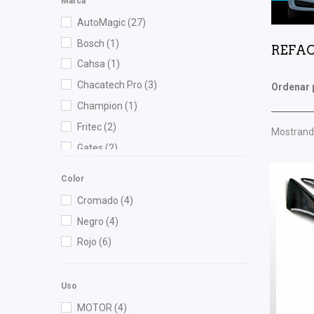
Marca
AutoMagic
(27)
Bosch
(1)
REFAC
Cahsa
(1)
Chacatech Pro
(3)
Ordenar 
Champion
(1)
Fritec
(2)
Mostrando
Gates
(2)
General Motors (Original)
(1)
Color
Gonher
(12)
Cromado
(4)
HO
(2)
Negro
(4)
Ina
(1)
Rojo
(6)
Interfil
(1)
NGK
(2)
Uso
OEP
(3)
MOTOR
(4)