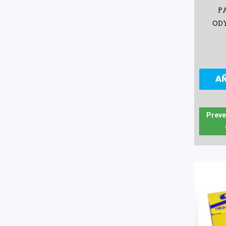
PA
ODY
A
Preve