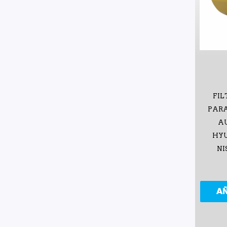
FIL
PARA
AU
HYU
NI
A