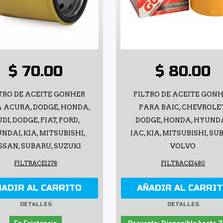
$ 70.00
$ 80.00
TRO DE ACEITE GONHER
FILTRO DE ACEITE GON
 ACURA, DODGE, HONDA,
PARA BAIC, CHEVROLE
DI, DODGE, FIAT, FORD,
DODGE, HONDA, HYUNDA
NDAI, KIA, MITSUBISHI,
JAC, KIA, MITSUBISHI, SU
SSAN, SUBARU, SUZUKI
VOLVO
FILTRACEI278
FILTRACEI480
ÑADIR AL CARRITO
AÑADIR AL CARRI
DETALLES
DETALLES