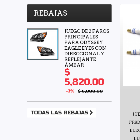
REBAJAS
JUEGO DE 2 FAROS
PRINCIPALES
PARA ODYSSEY
EAGLE EYES CON
DIRECCIONAL Y
REFLEJANTE
ÁMBAR
$
5,820.00
-3%
$ 6,000.00
TODAS LAS REBAJAS
JU
FR8D
ELE
LU