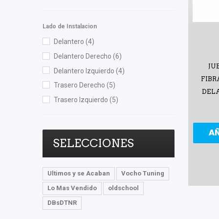
Shift It
(5)
Speedymexx
(1)
Lado de Instalacion
TMK
(1)
Delantero
(4)
TomCo
(1)
Delantero Derecho
(6)
Totalparts
(1)
JU
Delantero Izquierdo
(4)
Wagner
(1)
FIBR
Trasero Derecho
(5)
DEL
Trasero Izquierdo
(5)
A
SELECCIONES
Ultimos y se Acaban
Vocho Tuning
Lo Mas Vendido
oldschool
DBsDTNR