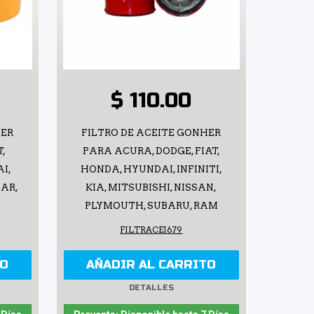
$ 110.00
HER
FILTRO DE ACEITE GONHER
T,
PARA ACURA, DODGE, FIAT,
I,
HONDA, HYUNDAI, INFINITI,
BAR,
KIA, MITSUBISHI, NISSAN,
PLYMOUTH, SUBARU, RAM
FILTRACEI679
TO
AÑADIR AL CARRITO
DETALLES