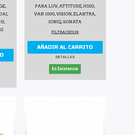
GE,
PARA LUV, ATTITUDE, H100,
DAI,
VAN 1000, VISION, ELANTRA,
HI,
IONIQ, SONATA
KI
FILTRACEI1128
AÑADIR AL CARRITO
TO
DETALLES
En Existencia