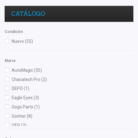
CATÁLOGO
Condición
Nuevo
(55)
Marca
AutoMagic
(35)
Chacatech Pro
(2)
DEPO
(1)
Eagle Eyes
(3)
Gogo Parts
(1)
Gonher
(8)
OEP
(2)
Shift It
(1)