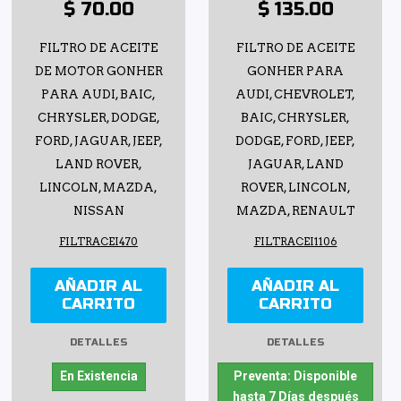
$ 70.00
$ 135.00
FILTRO DE ACEITE
FILTRO DE ACEITE
DE MOTOR GONHER
GONHER PARA
PARA AUDI, BAIC,
AUDI, CHEVROLET,
CHRYSLER, DODGE,
BAIC, CHRYSLER,
FORD, JAGUAR, JEEP,
DODGE, FORD, JEEP,
LAND ROVER,
JAGUAR, LAND
LINCOLN, MAZDA,
ROVER, LINCOLN,
NISSAN
MAZDA, RENAULT
FILTRACEI470
FILTRACEI1106
AÑADIR AL
AÑADIR AL
CARRITO
CARRITO
DETALLES
DETALLES
En Existencia
Preventa: Disponible
hasta 7 Días después