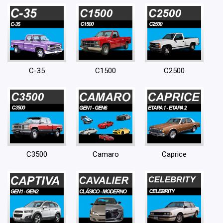
C-35
C1500
C2500
C3500
Camaro
Caprice