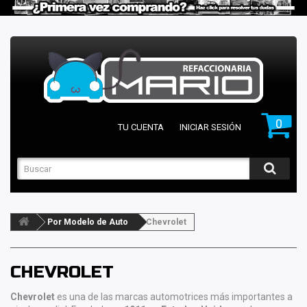
0
TU CUENTA
INICIAR SESIÓN
Por Modelo de Auto
Chevrolet
CHEVROLET
Chevrolet
es una de las marcas automotrices más importantes a