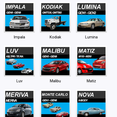
Impala
Kodiak
Lumina
Luv
Malibu
Matiz