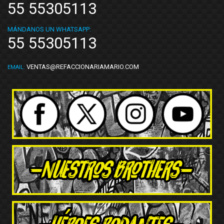
55 55305113
MÁNDANOS UN WHATSAPP:
55 55305113
VENTAS@REFACCIONARIAMARIO.COM
EMAIL: