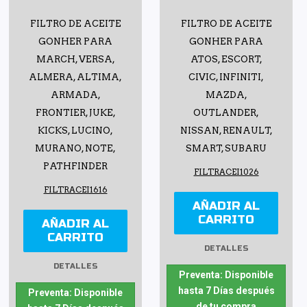
FILTRO DE ACEITE
FILTRO DE ACEITE
GONHER PARA
GONHER PARA
MARCH, VERSA,
ATOS, ESCORT,
ALMERA, ALTIMA,
CIVIC, INFINITI,
ARMADA,
MAZDA,
FRONTIER, JUKE,
OUTLANDER,
KICKS, LUCINO,
NISSAN, RENAULT,
MURANO, NOTE,
SMART, SUBARU
PATHFINDER
FILTRACEI1026
FILTRACEI1616
AÑADIR AL
CARRITO
AÑADIR AL
CARRITO
DETALLES
DETALLES
Preventa: Disponible
hasta 7 Días después
Preventa: Disponible
de tu compra