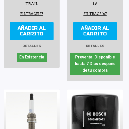
TRAIL
1.6
FILTRACEI27
FILTRACEI67
AÑADIR AL
AÑADIR AL
CARRITO
CARRITO
DETALLES
DETALLES
En Existencia
Preventa: Disponible
hasta 7 Días después
de tu compra