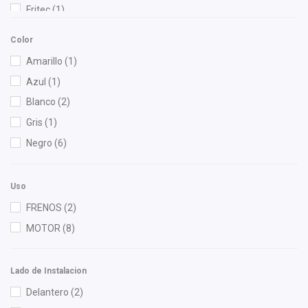
Fritec
(1)
Gonher
(5)
Color
Hella
(1)
Amarillo
(1)
Interfil
(1)
Azul
(1)
KEM
(1)
Blanco
(2)
MOTORFIL
(1)
Gris
(1)
NGK
(2)
Negro
(6)
Nissan (Original)
(3)
Polar
(1)
Uso
Purolator
(1)
FRENOS
(2)
Shift It
(1)
MOTOR
(8)
Lado de Instalacion
Delantero
(2)