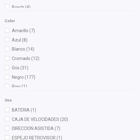
Bosch
(4)
Brembo
(2)
Color
Bruck
(71)
Amarillo
(7)
BSK
(1)
Azul
(8)
Cablex
(1)
Blanco
(14)
Cahsa
(4)
Cromado
(12)
Cauplas
(13)
Gris
(31)
Chacatech Pro
(9)
Negro
(177)
COFAP
(1)
Rojo
(1)
Contitech
(2)
Cuna Encantada
(1)
Uso
Dai
(3)
BATERIA
(1)
DEPO
(6)
CAJA DE VELOCIDADES
(20)
Diforza
(14)
DIRECCION ASISTIDA
(7)
Febi
(2)
ESPEJO RETROVISOR
(1)