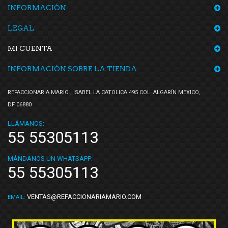
INFORMACIÓN
TMK
(1)
TomCo
(4)
LEGAL
Top Engine
(4)
MI CUENTA
Totalparts
(1)
INFORMACIÓN SOBRE LA TIENDA
Volkswagen (Original)
(67)
Voltmax
(4)
REFACCIONARIA MARIO , ISABEL LA CATOLICA 495 COL. ALGARÍN MEXICO,
Yokomitsu
(21)
DF 06880
LLÁMANOS:
55 55305113
MÁNDANOS UN WHATSAPP:
55 55305113
VENTAS@REFACCIONARIAMARIO.COM
EMAIL: