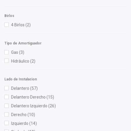
Mag Marelli
(2)
Mahle
(2)
Birlos
Mann Filter
(2)
4 Birlos
(2)
Meistersatz
(3)
Miller
(1)
Tipo de Amortiguador
Mirsa Mikas Infante Ruiz
(1)
Gas
(3)
Monroe
(1)
Hidráulico
(2)
Moresa
(3)
MOTORFIL
(1)
Lado de Instalacion
MTE-THOMSON
(3)
Delantero
(57)
NSB
(2)
Delantero Derecho
(15)
NTN
(1)
Delantero Izquierdo
(26)
OEP
(9)
Derecho
(10)
Pagid
(1)
Izquierdo
(14)
Polar
(2)