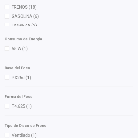
Firelok
(1)
FRENOS
(18)
FP
(1)
GASOLINA
(6)
Gates
(2)
LIMPIEZA
(2)
Gogo Parts
(2)
MOTOR
(61)
Consumo de Energia
Gonher
(4)
RADIADOR
(3)
55 W
(1)
Good Go
(1)
Hella
(10)
Base del Foco
Herta
(1)
PX26d
(1)
HO
(2)
HUSHAN
(6)
Forma del Foco
Ingenieria en Plasticos Cortes
(1)
T4.625
(1)
ISAKA
(5)
Luk
(4)
Lusac
(3)
Tipo de Disco de Freno
M Series
(1)
Ventilado
(1)