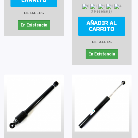
CARRITO
3 Reseña(s)
DETALLES
AÑADIR AL
En Existencia
CARRITO
DETALLES
En Existencia