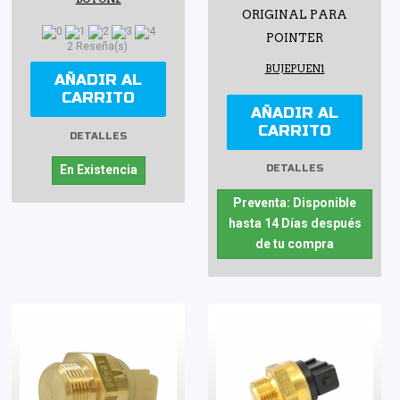
ORIGINAL PARA
POINTER
2 Reseña(s)
BUJEPUEN1
AÑADIR AL
CARRITO
AÑADIR AL
CARRITO
DETALLES
DETALLES
En Existencia
Preventa: Disponible
hasta 14 Días después
de tu compra