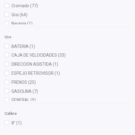
Cauplas
(6)
Cromado
(77)
Chacatech Pro
(6)
Gris
(64)
Champion
(3)
Naranja
(1)
Chromite
(1)
Negro
(281)
Clemex
(1)
Uso
Rojo
(8)
Clevite
(9)
BATERIA
(1)
Rosa
(1)
Cofana
(2)
CAJA DE VELOCIDADES
(33)
Verde
(2)
Contitech
(1)
DIRECCION ASISTIDA
(1)
Corteco
(3)
ESPEJO RETROVISOR
(1)
Cuna Encantada
(1)
FRENOS
(25)
Dai
(10)
GASOLINA
(7)
Diforza
(4)
GENERAL
(5)
Empi
(2)
LIMPIEZA
(2)
Calibre
FAG
(2)
MOTOR
(257)
8"
(1)
Febi
(2)
RADIADOR
(1)