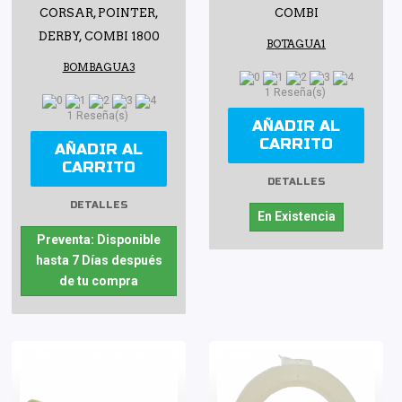
CORSAR, POINTER,
COMBI
DERBY, COMBI 1800
BOTAGUA1
BOMBAGUA3
1 Reseña(s)
1 Reseña(s)
AÑADIR AL
CARRITO
AÑADIR AL
CARRITO
DETALLES
DETALLES
En Existencia
Preventa: Disponible
hasta 7 Días después
de tu compra