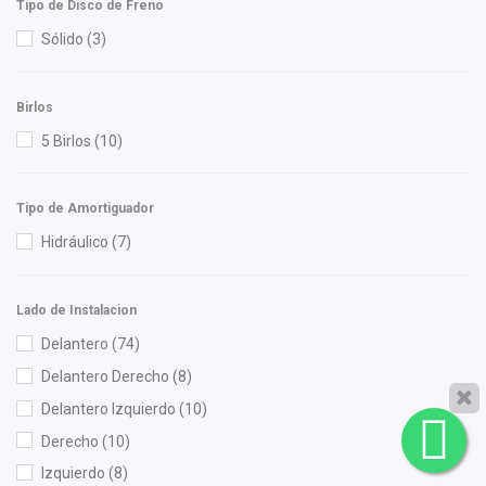
Ingel
(5)
Tipo de Disco de Freno
Injetech
(3)
Sólido
(3)
Interfil
(1)
KEM
(7)
Birlos
Kemparts
(1)
5 Birlos
(10)
Kühltek Motorwerks
(1)
KYB
(1)
Tipo de Amortiguador
Luk
(3)
Hidráulico
(7)
Lusac
(2)
M Series
(7)
Lado de Instalacion
Mag Marelli
(1)
Delantero
(74)
Mahle
(4)
Delantero Derecho
(8)
Meistersatz
(2)
Delantero Izquierdo
(10)
Melling
(1)
Derecho
(10)
Mirsa Autopartes
(1)
Izquierdo
(8)