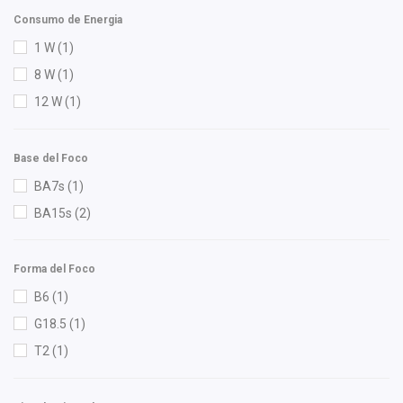
Federal Mogul
(1)
Consumo de Energia
Flotamex
(3)
1 W
(1)
FP
(2)
8 W
(1)
Fritec
(2)
12 W
(1)
GABRIEL
(4)
Gates
(6)
Base del Foco
Gonher
(7)
BA7s
(1)
Good Go
(1)
BA15s
(2)
GP1 Professional Parts
(1)
Hella
(8)
Herta
(6)
Forma del Foco
High Filter
(1)
B6
(1)
HO
(4)
G18.5
(1)
IAP
(4)
T2
(1)
IEA
(2)