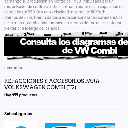
comenzó su producción en Marzo de 1950. impulsada por un
motor Boxer de cuatro cilindros enfriada por aire con capacidad de
cargar hasta 760 Kg y una velocidad máxima de 80Km/h.
Cientos de usos fueron dados a esta camioneta tan característica
de la marca, cambiando también en cientos de formas su interior
y exterior a lo largo de los años.
Leer más...
REFACCIONES Y ACCESORIOS PARA
VOLKSWAGEN COMBI (T2)
Hay 955 productos.
Subcategorías