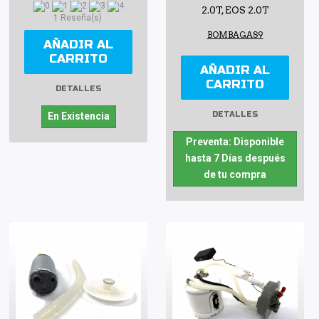
2.0T, EOS 2.0T
1 Reseña(s)
BOMBAGAS9
AÑADIR AL
CARRITO
AÑADIR AL
CARRITO
DETALLES
DETALLES
En Existencia
Preventa: Disponible
hasta 7 Días después
de tu compra