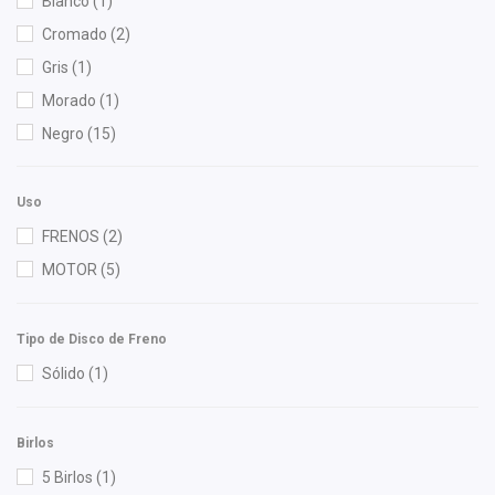
Blanco
(1)
High Filter
(1)
Cromado
(2)
NGK
(1)
Gris
(1)
Polar
(1)
Morado
(1)
Pontic
(1)
Negro
(15)
Purolator
(1)
Recal
(1)
Uso
Speedymexx
(10)
FRENOS
(2)
SYD
(1)
MOTOR
(5)
TomCo
(1)
Totalparts
(1)
Tipo de Disco de Freno
Yokomitsu
(11)
Sólido
(1)
Birlos
5 Birlos
(1)