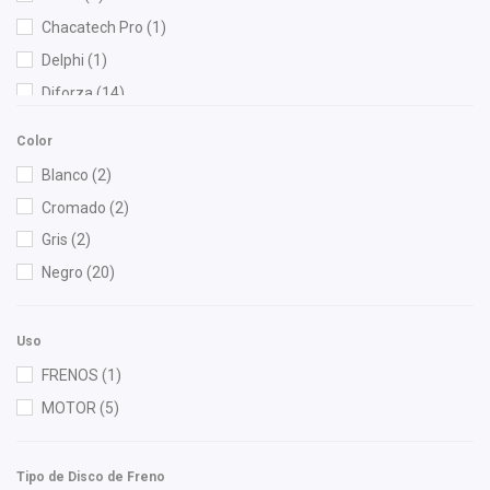
Chacatech Pro
(1)
Delphi
(1)
Diforza
(14)
Fritec
(2)
Color
Gonher
(3)
Blanco
(2)
Interfil
(1)
Cromado
(2)
M Series
(1)
Gris
(2)
NGK
(2)
Negro
(20)
OEP
(2)
Pontic
(1)
Uso
Recal
(1)
FRENOS
(1)
Speedymexx
(17)
MOTOR
(5)
TomCo
(1)
Totalparts
(1)
Tipo de Disco de Freno
Yokomitsu
(5)