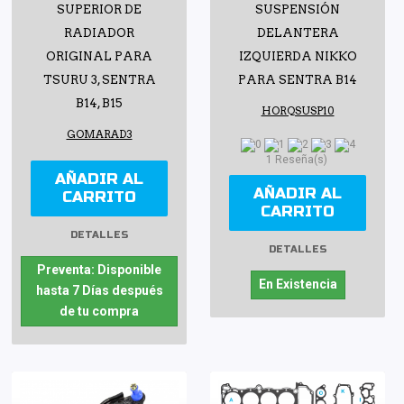
SUPERIOR DE
SUSPENSIÓN
RADIADOR
DELANTERA
ORIGINAL PARA
IZQUIERDA NIKKO
TSURU 3, SENTRA
PARA SENTRA B14
B14, B15
HORQSUSP10
GOMARAD3
1 Reseña(s)
AÑADIR AL
AÑADIR AL
CARRITO
CARRITO
DETALLES
DETALLES
Preventa: Disponible
En Existencia
hasta 7 Días después
de tu compra