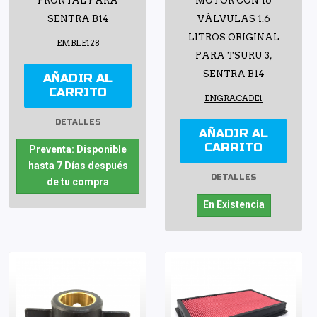
FRONTAL PARA
MOTOR CON 16
SENTRA B14
VÁLVULAS 1.6
LITROS ORIGINAL
EMBLE128
PARA TSURU 3,
SENTRA B14
AÑADIR AL
CARRITO
ENGRACADE1
DETALLES
AÑADIR AL
CARRITO
Preventa: Disponible
hasta 7 Días después
DETALLES
de tu compra
En Existencia