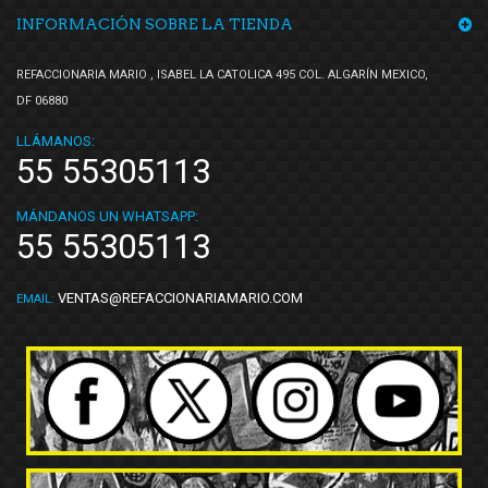
Tunix
(1)
INFORMACIÓN SOBRE LA TIENDA
Unicar
(3)
REFACCIONARIA MARIO , ISABEL LA CATOLICA 495 COL. ALGARÍN MEXICO,
V-WIN
(1)
DF 06880
Voltmax
(2)
LLÁMANOS:
YCC
(1)
55 55305113
Yokomitsu
(23)
YYM
(3)
MÁNDANOS UN WHATSAPP:
55 55305113
VENTAS@REFACCIONARIAMARIO.COM
EMAIL: