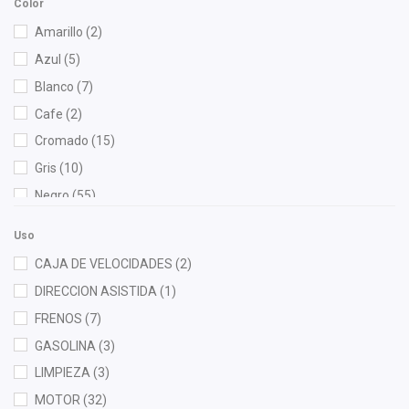
Color
Cablex
(1)
Amarillo
(2)
Cahsa
(1)
Azul
(5)
Cauplas
(18)
Blanco
(7)
Century
(1)
Cafe
(2)
Chacatech Pro
(56)
Cromado
(15)
Champion
(1)
Gris
(10)
Denso
(1)
Negro
(55)
DEPO
(18)
Rojo
(1)
Diforza
(9)
Uso
FP
(2)
CAJA DE VELOCIDADES
(2)
Fritec
(7)
DIRECCION ASISTIDA
(1)
Gates
(1)
FRENOS
(7)
Gogo Parts
(1)
GASOLINA
(3)
Gonher
(6)
LIMPIEZA
(3)
Good Go
(1)
MOTOR
(32)