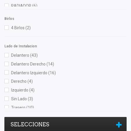
Hella
(3)
RADIADOR
(6)
Herta
(2)
Birlos
HUSHAN
(2)
4 Birlos
(2)
Injetech
(7)
ISAKA
(9)
Lado de Instalacion
KEM
(3)
Delantero
(43)
Luk
(1)
Delantero Derecho
(14)
Moresa
(1)
Delantero Izquierdo
(16)
MOTORFIL
(1)
Derecho
(4)
NGK
(3)
Izquierdo
(4)
Nikko
(3)
Sin Lado
(3)
Nissan (Original)
(10)
Trasero
(10)
NSB
(2)
Trasero Derecho
(3)
OEP
(2)
SELECCIONES
Trasero Izquierdo
(3)
Perfection
(1)