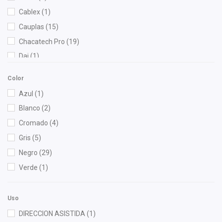
Cablex
(1)
Cauplas
(15)
Chacatech Pro
(19)
Dai
(1)
DEPO
(7)
Color
Diforza
(10)
Azul
(1)
Dynamik
(2)
Blanco
(2)
FP
(1)
Cromado
(4)
Fritec
(1)
Gris
(5)
Gates
(1)
Negro
(29)
Gonher
(6)
Verde
(1)
HUSHAN
(2)
ISAKA
(9)
Uso
M Series
(1)
DIRECCION ASISTIDA
(1)
MOTORFIL
(2)