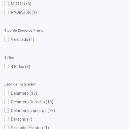
MOTOR
(6)
NGK
(3)
RADIADOR
(1)
Nissan (Original)
(2)
Recal
(7)
Tipo de Disco de Freno
Sachs
(1)
Ventilado
(1)
Safety
(5)
Scuda
(2)
Birlos
Shift It
(1)
4 Birlos
(3)
SYD
(6)
TomCo
(1)
Unicar
(2)
Lado de Instalacion
Yokomitsu
(21)
Delantero
(18)
YS
(1)
Delantero Derecho
(13)
YYM
(2)
Delantero Izquierdo
(13)
Derecho
(1)
Sin Lado (Frontal)
(1)