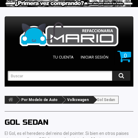
0
TU CUENTA
INICIAR SESIÓN
Por Modelo de Auto
Volkswagen
Gol Sedan
GOL SEDAN
El Gol, es el heredero del reino del pointer. Si bien en otros paises