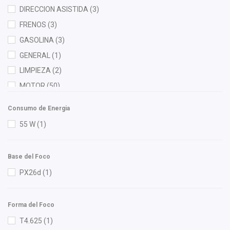
Forcetec
(3)
DIRECCION ASISTIDA
(3)
Fritec
(2)
FRENOS
(3)
Gates
(2)
GASOLINA
(3)
Gogo Parts
(1)
GENERAL
(1)
Gonher
(5)
LIMPIEZA
(2)
Hella
(1)
MOTOR
(50)
Herta
(2)
RADIADOR
(3)
Consumo de Energia
HO
(1)
55 W
(1)
HUSHAN
(3)
Ina
(1)
Base del Foco
Injetech
(5)
PX26d
(1)
Interfil
(1)
ISAKA
(8)
Forma del Foco
KEM
(2)
T4.625
(1)
KYB
(1)