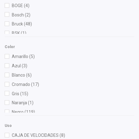
BOGE
(4)
Bosch
(2)
Bruck
(48)
BSK
(1)
Cahsa
(2)
Color
Cauplas
(11)
Amarillo
(5)
Chacatech Pro
(10)
Azul
(3)
Contitech
(2)
Blanco
(6)
Cuna Encantada
(1)
Cromado
(17)
Dai
(6)
Gris
(15)
Denso
(1)
Naranja
(1)
DEPO
(21)
Negro
(119)
Diforza
(47)
Rojo
(3)
Eagle Eyes
(2)
Uso
Verde
(1)
Febi
(3)
CAJA DE VELOCIDADES
(8)