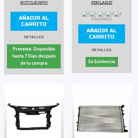
ROTULSUSP70
PERILASIE7
AÑADIR AL
4 Reseña(s)
CARRITO
AÑADIR AL
CARRITO
DETALLES
Preventa: Disponible
DETALLES
hasta 7 Días después
En Existencia
de tu compra