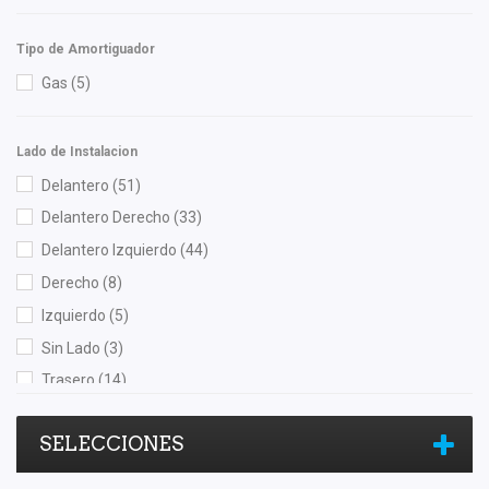
M Series
(2)
Mann Filter
(3)
Tipo de Amortiguador
Master Cut
(1)
Gas
(5)
Meistersatz
(2)
MOOG
(1)
Lado de Instalacion
Moresa
(3)
Delantero
(51)
MOTORFIL
(1)
Delantero Derecho
(33)
MTE-THOMSON
(2)
Delantero Izquierdo
(44)
NGK
(3)
Derecho
(8)
NSB
(1)
Izquierdo
(5)
OEP
(6)
Sin Lado
(3)
Polar
(2)
Trasero
(14)
Raybestos
(2)
Trasero Derecho
(12)
Recal
(18)
SELECCIONES
Trasero Izquierdo
(13)
Safety
(5)