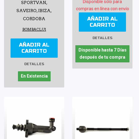
Disponible sólo para
SPORTVAN,
compras en línea con envío
SAVEIRO, IBIZA,
AÑADIR AL
CORDOBA
CARRITO
BOMBACLU1
DETALLES
AÑADIR AL
Disponible hasta 7 Días
CARRITO
después de tu compra
DETALLES
En Existencia