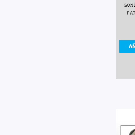
GONH
PAT
A