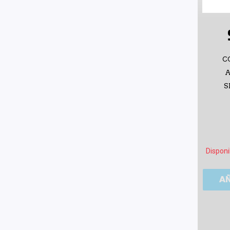
C
A
S
Disponi
A