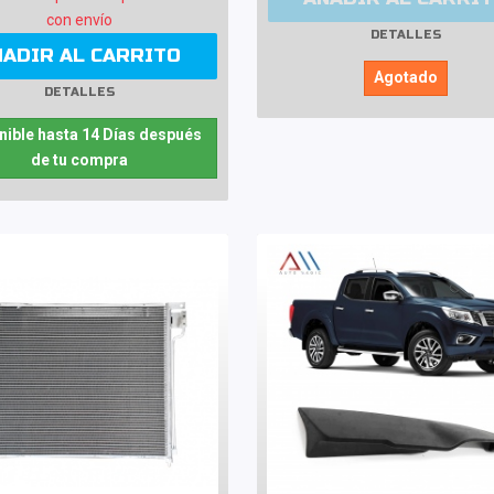
con envío
DETALLES
ÑADIR AL CARRITO
Agotado
DETALLES
nible hasta 14 Días después
de tu compra