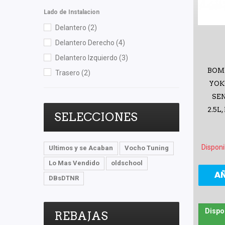
Lado de Instalacion
Delantero
(2)
Delantero Derecho
(4)
Delantero Izquierdo
(3)
BOM
Trasero
(2)
YOK
SEN
2.5L
SELECCIONES
Disponi
Ultimos y se Acaban
Vocho Tuning
Lo Mas Vendido
oldschool
A
DBsDTNR
Dispo
REBAJAS