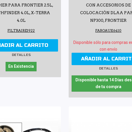
ER PARA FRONTIER 2.5L,
CON ACCESORIOS DE
HFINDER 4.0L, X-TERRA
COLOCACIÓN DLAA PA
4.0L
NP300, FRONTIER
FILTRAIRE1922
FAROAUX6410
Disponible sólo para compras e
ÑADIR AL CARRITO
con envío
DETALLES
AÑADIR AL CARRI
En Existencia
DETALLES
Disponible hasta 14 Días de
de tu compra