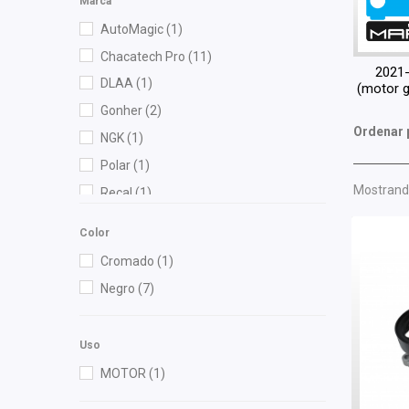
Marca
AutoMagic
(1)
Chacatech Pro
(11)
2021
DLAA
(1)
(motor g
Gonher
(2)
Ordenar 
NGK
(1)
Polar
(1)
Mostrando
Recal
(1)
Shift It
(1)
Color
Yokomitsu
(3)
Cromado
(1)
Negro
(7)
Uso
MOTOR
(1)