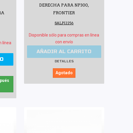
DERECHA PARA NP300,
RA
FRONTIER
SALPI2256
Disponible sólo para compras en línea
con envío
n línea
AÑADIR AL CARRITO
TO
DETALLES
Agotado
spués