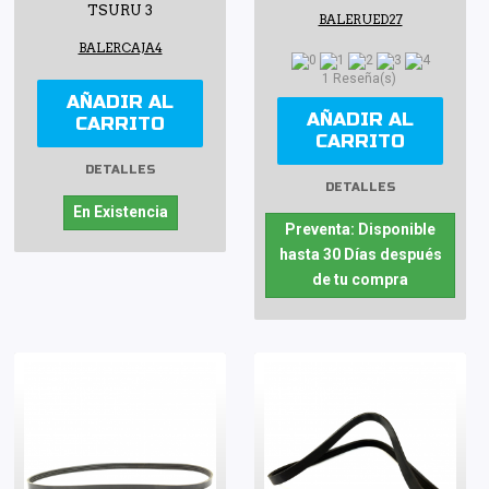
TSURU 3
BALERUED27
BALERCAJA4
1 Reseña(s)
AÑADIR AL
AÑADIR AL
CARRITO
CARRITO
DETALLES
DETALLES
En Existencia
Preventa: Disponible
hasta 30 Días después
de tu compra