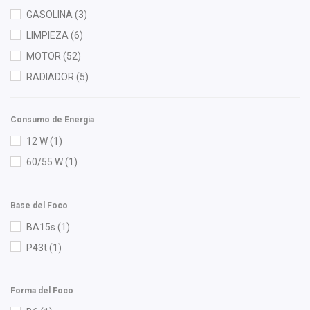
Hella
(7)
GASOLINA
(3)
Herta
(3)
LIMPIEZA
(6)
HO
(4)
MOTOR
(52)
HUSHAN
(18)
RADIADOR
(5)
Injetech
(4)
ISAKA
(8)
Consumo de Energia
KEM
(3)
12 W
(1)
Luk
(1)
60/55 W
(1)
Lusac
(1)
M Series
(2)
Base del Foco
Mirsa Mikas Infante Ruiz
(6)
BA15s
(1)
Monroe
(2)
P43t
(1)
Moresa
(1)
MOTORFIL
(1)
Forma del Foco
NGK
(3)