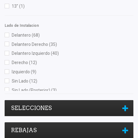
SIMYI
(4)
13"
(1)
SKF
(1)
Speedymexx
(22)
Lado de Instalacion
Superseal
(5)
Delantero
(68)
SYD
(6)
Delantero Derecho
(35)
TF Victor
(1)
Delantero Izquierdo
(40)
TIM
(1)
Derecho
(12)
TMK
(1)
Izquierdo
(9)
TomCo
(5)
Sin Lado
(12)
Tong Yang
(2)
Sin Lado (Posterior)
(3)
Top Engine
(8)
Trasero
(36)
Totalparts
(6)
SELECCIONES
Trasero Derecho
(24)
Tsubakimoto Chain Co.
(1)
Trasero Izquierdo
(20)
Tunix
(6)
REBAJAS
Unicar
(5)