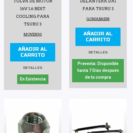
TOLVA DE MOTOR
DELANTERA DAI
16V 1.6 BEST
PARA TSURU 3
COOLING PARA
GOMABAES8
TSURU 3
AÑADIR AL
MOVEN30
CARRITO
AÑADIR AL
DETALLES
CARRITO
Preventa: Disponible
DETALLES
hasta 7 Días después
de tu compra
En Existencia