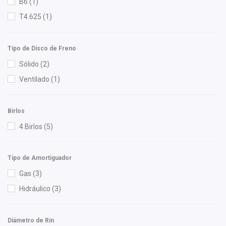
B6
(1)
Nikko
(2)
T4.625
(1)
Nissan (Original)
(37)
NSB
(3)
NTN
(2)
Tipo de Disco de Freno
OEP
(10)
Sólido
(2)
Perfection
(1)
Ventilado
(1)
Polar
(9)
Recal
(64)
Birlos
Rivsa
(1)
4 Birlos
(5)
Rosesnake
(2)
Rotek
(1)
Tipo de Amortiguador
RUVILLE
(1)
Gas
(3)
Sachs
(2)
Hidráulico
(3)
Safety
(12)
Shift It
(2)
Diámetro de Rin