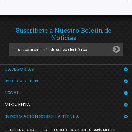
Valeo
(1)
Voltmax
(9)
VP
(1)
Yokomitsu
(55)
Suscríbete a Nuestro Boletín de
YYM
(2)
Noticias
CATEGORÍAS
INFORMACIÓN
LEGAL
MI CUENTA
INFORMACIÓN SOBRE LA TIENDA
REFACCIONARIA MARIO , ISABEL LA CATOLICA 495 COL. ALGARÍN MEXICO,