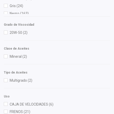
Cauplas
(15)
Gris
(24)
Century
(1)
Negro
(163)
Chacatech Pro
(106)
Rojo
(4)
Champion
(1)
Grado de Viscosidad
Dai
(8)
20W-50
(2)
Denso
(1)
DEPO
(12)
Clase de Aceites
Diforza
(34)
Mineral
(2)
Euroespaña
(1)
Flotamex
(1)
Tipo de Aceites
FP
(4)
Multigrado
(2)
Fritec
(5)
Gepu
(1)
Uso
Gonher
(8)
CAJA DE VELOCIDADES
(6)
Good Go
(7)
FRENOS
(21)