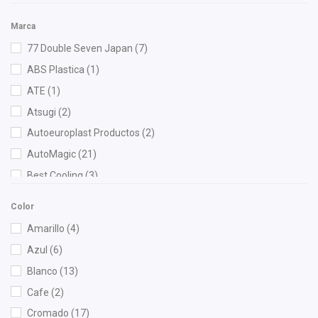
Marca
77 Double Seven Japan
(7)
ABS Plastica
(1)
ATE
(1)
Atsugi
(2)
Autoeuroplast Productos
(2)
AutoMagic
(21)
Best Cooling
(3)
BOGE
(4)
Color
Bosch
(4)
Amarillo
(4)
Brembo
(5)
Azul
(6)
Bruck
(55)
Blanco
(13)
Cablex
(1)
Cafe
(2)
Cahsa
(3)
Cromado
(17)