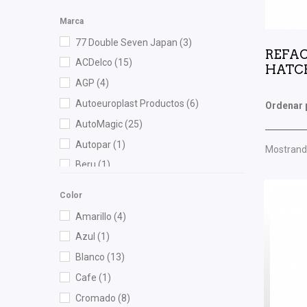
Marca
77 Double Seven Japan
(3)
REFAC
ACDelco
(15)
HATCH
AGP
(4)
Autoeuroplast Productos
(6)
Ordenar 
AutoMagic
(25)
Autopar
(1)
Mostrando
Beru
(1)
Best Cooling
(4)
Color
BOGE
(3)
Amarillo
(4)
Bosch
(7)
Azul
(1)
Brembo
(3)
Blanco
(13)
Bruck
(54)
Cafe
(1)
Cahsa
(7)
Cromado
(8)