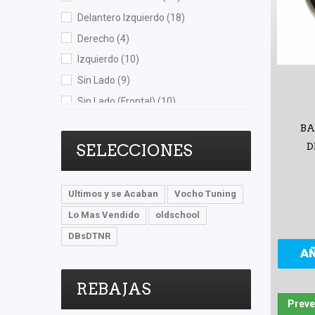
Delantero Izquierdo
(18)
Quezada
(3)
Derecho
(4)
Recal
(81)
Izquierdo
(10)
Rivsa
(1)
Sin Lado
(9)
Safety
(7)
Sin Lado (Frontal)
(10)
Scuda
(1)
Sin Lado (Posterior)
(3)
Sehun
(1)
BA
Trasero
(35)
Shift It
(2)
SELECCIONES
D
Trasero Derecho
(5)
SIMYI
(2)
Trasero Izquierdo
(6)
SKF
(1)
Ultimos y se Acaban
Vocho Tuning
Speedymexx
(56)
Lo Mas Vendido
oldschool
Superseal
(5)
DBsDTNR
SYD
(7)
A
TF Victor
(5)
REBAJAS
TMK
(1)
Preve
TomCo
(10)