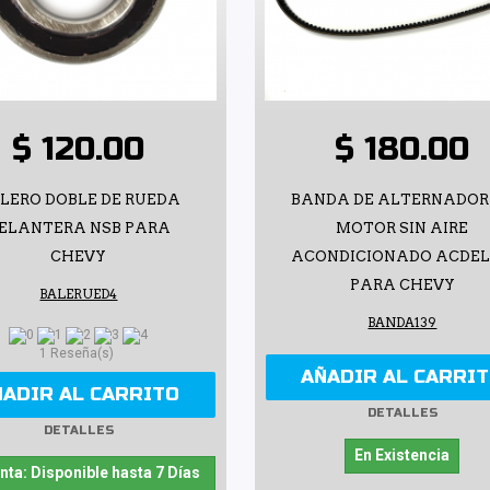
$ 120.00
$ 180.00
LERO DOBLE DE RUEDA
BANDA DE ALTERNADOR
ELANTERA NSB PARA
MOTOR SIN AIRE
CHEVY
ACONDICIONADO ACDE
PARA CHEVY
BALERUED4
BANDA139
1 Reseña(s)
AÑADIR AL CARRI
ÑADIR AL CARRITO
DETALLES
DETALLES
En Existencia
nta: Disponible hasta 7 Días