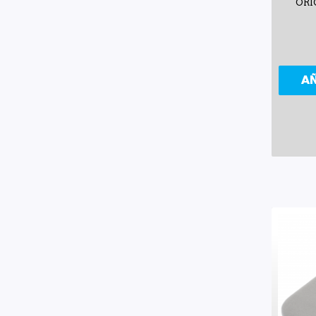
ORI
A