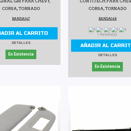
GINAL GM PARA CHEVY,
CONTITECH PARA CHEV
CORSA, TORNADO
CORSA, TORNADO
BANDA147
BANDA148
ÑADIR AL CARRITO
1 Reseña(s)
DETALLES
AÑADIR AL CARRI
En Existencia
DETALLES
En Existencia