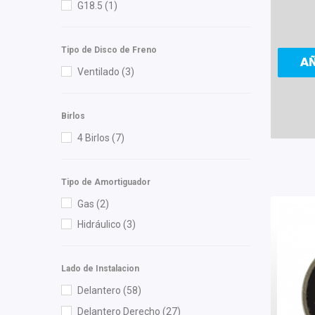
G18.5
(1)
Meistersatz
(1)
Miller
(1)
Tipo de Disco de Freno
A
Mirsa Mikas Infante Ruiz
(4)
Ventilado
(3)
Moresa
(4)
MOTORFIL
(1)
Birlos
MTE-THOMSON
(3)
4 Birlos
(7)
NG
(3)
NGK
(2)
Tipo de Amortiguador
Nikko
(1)
Gas
(2)
NSB
(4)
Hidráulico
(3)
OEP
(16)
Polar
(4)
Lado de Instalacion
Pontic
(2)
Delantero
(58)
PRO FORTUNE
(3)
Delantero Derecho
(27)
Purolator
(1)