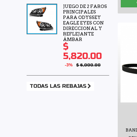
JUEGO DE 2 FAROS
Tong Yang
(1)
PRINCIPALES
PARA ODYSSEY
Top Engine
(5)
EAGLE EYES CON
Top View Premium
(3)
DIRECCIONAL Y
REFLEJANTE
Totalparts
(2)
ÁMBAR
$
Tunix
(9)
5,820.00
Unicar
(4)
Valeo
(3)
-3%
$ 6,000.00
Voltmax
(3)
Wagner
(1)
TODAS LAS REBAJAS
Yokomitsu
(37)
BAND