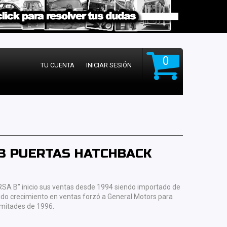
0
TU CUENTA
INICIAR SESIÓN
) 3 PUERTAS HATCHBACK
A B” inicio sus ventas desde 1994 siendo importado de
ido crecimiento en ventas forzó a General Motors para
 mitades de 1996.