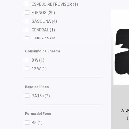
ESPEJO RETROVISOR
(1)
Gogo Parts
(1)
FRENOS
(20)
Gonher
(6)
GASOLINA
(4)
Hella
(10)
GENERAL
(1)
Herta
(3)
LIMPIEZA
(6)
High Filter
(1)
MOTOR
(71)
HO
(2)
Consumo de Energia
RADIADOR
(4)
HUSHAN
(2)
8 W
(1)
Ina
(1)
12 W
(1)
Injetech
(1)
ISAKA
(9)
Base del Foco
K'nadian
(1)
BA15s
(2)
KEM
(1)
ALF
Luk
(1)
Forma del Foco
Lusac
(1)
B6
(1)
M Series
(3)