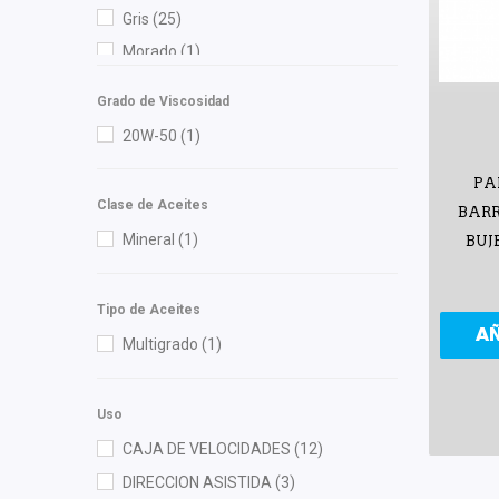
Cauplas
(44)
Gris
(25)
Chacatech Pro
(12)
Morado
(1)
Chromite
(2)
Naranja
(1)
Contitech
(3)
Grado de Viscosidad
Negro
(170)
Cuna Encantada
(1)
20W-50
(1)
Rojo
(1)
Dai
(8)
PA
Verde
(2)
Delphi
(1)
Clase de Aceites
BARR
DEPO
(4)
Mineral
(1)
BUJ
Diforza
(18)
dph
(1)
Tipo de Aceites
A
EGP
(2)
Multigrado
(1)
Federal Mogul
(1)
FP
(1)
Uso
Fritec
(6)
CAJA DE VELOCIDADES
(12)
Gates
(2)
DIRECCION ASISTIDA
(3)
General Motors (Original)
(41)