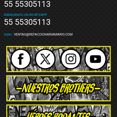
55 55305113
MÁNDANOS UN WHATSAPP:
55 55305113
VENTAS@REFACCIONARIAMARIO.COM
EMAIL: