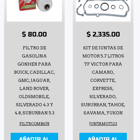
$ 80.00
$ 2,335.00
FILTRO DE
KIT DE JUNTAS DE
GASOLINA
MOTOR 5.7 LITROS
GONHER PARA
TF VICTOR PARA
BUICK, CADILLAC,
CAMARO,
GMC, JAGUAR,
CORVETTE,
LAND ROVER,
EXPRESS,
OLDSMOBILE,
SILVERADO,
SILVERADO 4.3 Y
SUBURBAN, TAHOE,
4.8, SUBURBAN 5.3
SAVAMA, YUKON
FILTRCOMB678
JUNTAMOT123
AÑADIR AL
AÑADIR AL