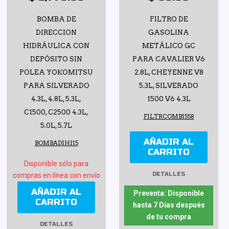
BOMBA DE
FILTRO DE
DIRECCION
GASOLINA
HIDRÁULICA CON
METÁLICO GC
DEPÓSITO SIN
PARA CAVALIER V6
POLEA YOKOMITSU
2.8L, CHEYENNE V8
PARA SILVERADO
5.3L, SILVERADO
4.3L, 4.8L, 5.3L,
1500 V6 4.3L
C1500, C2500 4.3L,
FILTRCOMB1558
5.0L, 5.7L
AÑADIR AL
BOMBADIHI15
CARRITO
Disponible sólo para
DETALLES
compras en línea con envío
AÑADIR AL
Preventa: Disponible
CARRITO
hasta 7 Días después
de tu compra
DETALLES